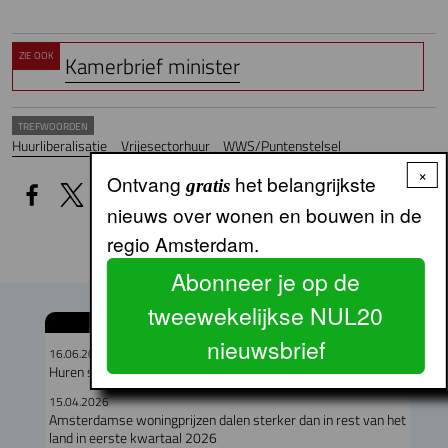
ZIE OOK
Kamerbrief minister
TREFWOORDEN
Huurliberalisatie
Vrijesectorhuur
WWS/Puntenstelsel
×
Ontvang
het belangrijkste
gratis
nieuws over wonen en bouwen in de
regio Amsterdam.
Abonneer je op de
tweewekelijkse NUL20
GERELATEERDE ARTIKELEN
nieuwsbrief
16.06.2026
Huren stijgen, woonquote daalt
15.04.2026
Amsterdamse woningprijzen dalen sterker dan in rest van het
land in eerste kwartaal 2026