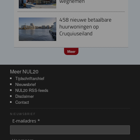
wegnemen
458 nieuwe betaalbare
huurwoningen op
Cruquiuseiland
Meer
Meer NUL20
Meer NUL20
Tijdschriftarchief
Nieuwsbrief
NUL20 RSS-feeds
Disclaimer
Contact
NIEUWSBRIEF
E-mailadres *