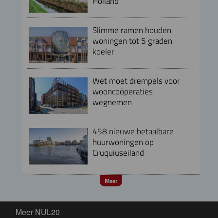
Holland
Slimme ramen houden
woningen tot 5 graden
koeler
Wet moet drempels voor
wooncoöperaties
wegnemen
458 nieuwe betaalbare
huurwoningen op
Cruquiuseiland
Meer
Meer NUL20
Meer NUL20