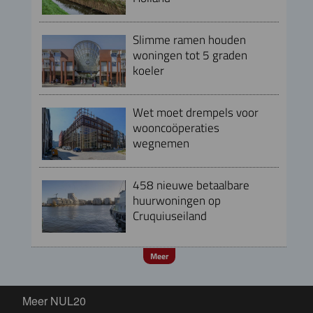
Slimme ramen houden
woningen tot 5 graden
koeler
Wet moet drempels voor
wooncoöperaties
wegnemen
458 nieuwe betaalbare
huurwoningen op
Cruquiuseiland
Meer
Meer NUL20
Meer NUL20