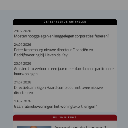
GERELATEERDE ARTIKELEN
29.07.2026
Moeten hooggelegen en laaggelegen corporaties fuseren?
24.07.2026
Peter Kranenburg nieuwe directeur Financiën en
Bedrijfsvoering bij Lieven de Key
23.07.2026
Amsterdam verloor in een jaar meer dan duizend particuliere
huurwoningen
21.07.2026
Directieteam Eigen Haard compleet met twee nieuwe
directeuren
13.07.2026
Gaan fabriekswoningen het woningtekort lenigen?
NUL20 NIEUWS
Armand van de Laar per 1