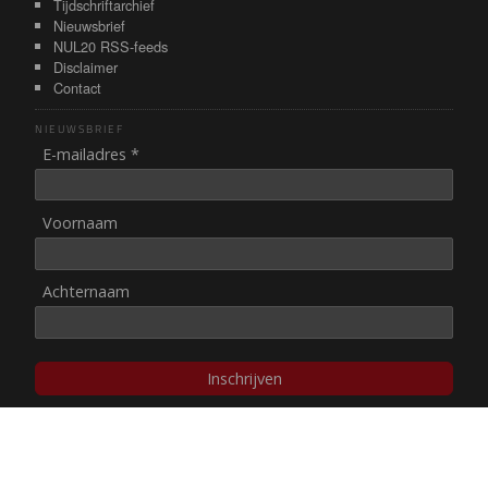
Tijdschriftarchief
Nieuwsbrief
NUL20 RSS-feeds
Disclaimer
Contact
NIEUWSBRIEF
E-mailadres *
Voornaam
Achternaam
Inschrijven
© NUL20, 2002-heden,
auteursrechten/disclaimer
Stichting NUL20 heeft de
ANBI-status
.
Image