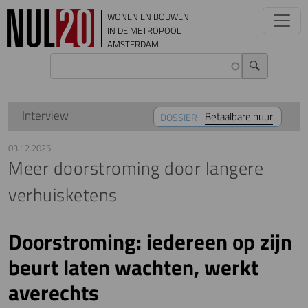
Overslaan en naar de inhoud gaan
WONEN EN BOUWEN
IN DE METROPOOL
AMSTERDAM
Interview
Betaalbare huur
DOSSIER
03.12.2025
Meer doorstroming door langere
verhuisketens
Doorstroming: iedereen op zijn
beurt laten wachten, werkt
averechts