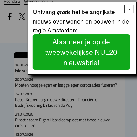
Rochdale
Wooncoöperatie
×
Ontvang
het belangrijkste
gratis
nieuws over wonen en bouwen in de
regio Amsterdam.
Abonneer je op de
tweewekelijkse NUL20
GERELATEERDE ARTIKELEN
nieuwsbrief
10.08.2026
File voor stroomnet groeit, woningbouw geen voorrang meer
29.07.2026
Moeten hooggelegen en laaggelegen corporaties fuseren?
24.07.2026
Peter Kranenburg nieuwe directeur Financiën en
Bedrijfsvoering bij Lieven de Key
21.07.2026
Directieteam Eigen Haard compleet met twee nieuwe
directeuren
13.07.2026