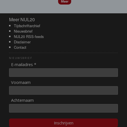
Meer
Meer NUL20
Meer NUL20
Tijdschriftarchief
Nieuwsbrief
NUL20 RSS-feeds
Disclaimer
Contact
NIEUWSBRIEF
E-mailadres *
Voornaam
Achternaam
Inschrijven