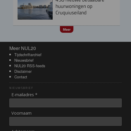
huurwoningen op
Cruquiuseiland
Meer
Meer NUL20
Meer NUL20
Tijdschriftarchief
Nieuwsbrief
NUL20 RSS-feeds
Disclaimer
Contact
NIEUWSBRIEF
E-mailadres *
Voornaam