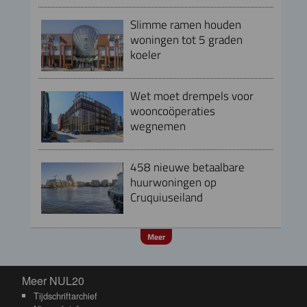
Slimme ramen houden
woningen tot 5 graden
koeler
Wet moet drempels voor
wooncoöperaties
wegnemen
458 nieuwe betaalbare
huurwoningen op
Cruquiuseiland
Meer
Meer NUL20
Meer NUL20
Tijdschriftarchief