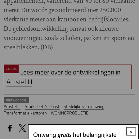
appartementen, variërend van 30 tot 80 vierkante
meter. Dit wordt gecombineerd met 250.000
vierkante meter aan kantoor-en bedrijfslocaties.
De gebiedsontwikkeling omvat ook nieuwe
voorzieningen, zoals scholen, parken en sport- en
speelplekken. (DB)
ZIE OOK
Lees meer over de ontwikkelingen in
Amstel III
TREFWOORDEN
Amstel III
Stadsdeel Zuidoost
Stedelijke vernieuwing
Transformatie kantoren
WONINGPRODUCTIE
×
Ontvang
het belangrijkste
gratis