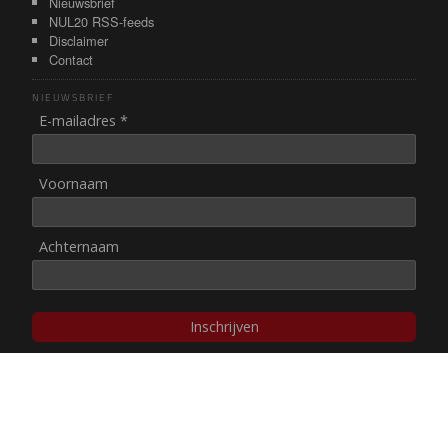
Nieuwsbrief
NUL20 RSS-feeds
Disclaimer
Contact
NIEUWSBRIEF
E-mailadres *
Voornaam
Achternaam
Inschrijven
© NUL20, 2002-heden,
auteursrechten/disclaimer
Stichting NUL20 heeft de
ANBI-status
.
Image