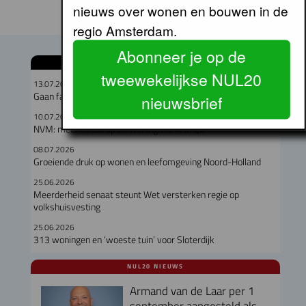
nieuws over wonen en bouwen in de
regio Amsterdam.
Abonneer je op de
GERELATEERDE ARTIKELEN
tweewekelijkse NUL20
13.07.2026
Gaan fabriekswoningen het woningtekort lenigen?
nieuwsbrief
10.07.2026
NVM: meer keuze op de woningmarkt in Q2
08.07.2026
Groeiende druk op wonen en leefomgeving Noord-Holland
25.06.2026
Meerderheid senaat steunt Wet versterken regie op
volkshuisvesting
25.06.2026
313 woningen en ‘woeste tuin’ voor Sloterdijk
NUL20 NIEUWS
Armand van de Laar per 1
september aangesteld als