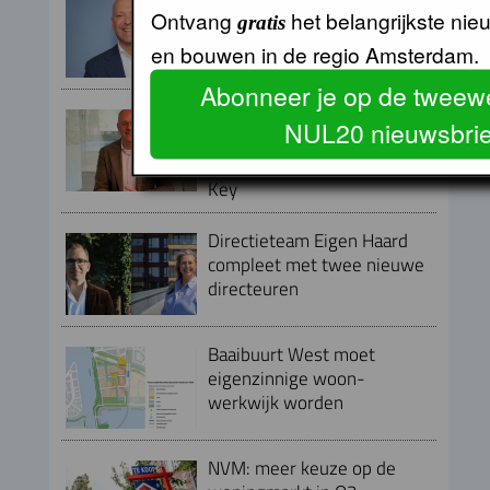
Armand van de Laar per 1
Ontvang
het belangrijkste ni
gratis
september aangesteld als
secretaris-directeur MRA
en bouwen in de regio Amsterdam.
Abonneer je op de tweewe
Peter Kranenburg nieuwe
NUL20 nieuwsbrie
directeur Financiën en
Bedrijfsvoering bij Lieven de
Key
Directieteam Eigen Haard
compleet met twee nieuwe
directeuren
Baaibuurt West moet
eigenzinnige woon-
werkwijk worden
NVM: meer keuze op de