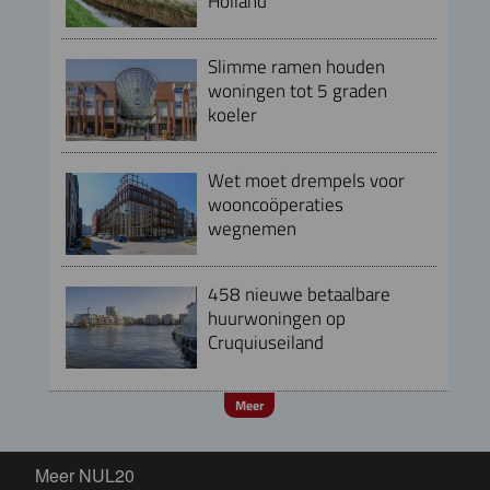
Holland
Slimme ramen houden
woningen tot 5 graden
koeler
Wet moet drempels voor
wooncoöperaties
wegnemen
458 nieuwe betaalbare
huurwoningen op
Cruquiuseiland
Meer
Meer NUL20
Meer NUL20