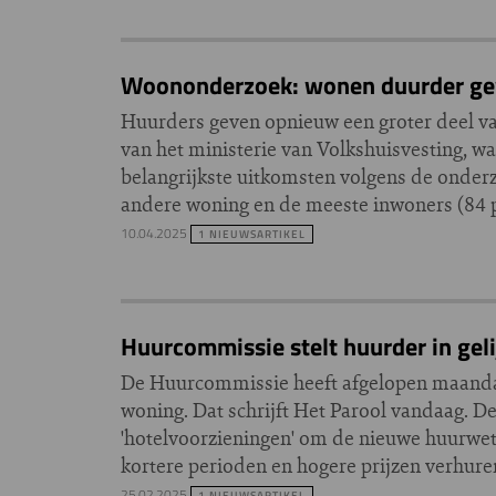
Woononderzoek: wonen duurder gew
Huurders geven opnieuw een groter deel van
van het ministerie van Volkshuisvesting, wa
belangrijkste uitkomsten volgens de onderz
andere woning en de meeste inwoners (84 p
10.04.2025
1 NIEUWSARTIKEL
Huurcommissie stelt huurder in geli
De Huurcommissie heeft afgelopen maandag
woning. Dat schrijft Het Parool vandaag. D
'hotelvoorzieningen' om de nieuwe huurwet
kortere perioden en hogere prijzen verhure
25.02.2025
1 NIEUWSARTIKEL