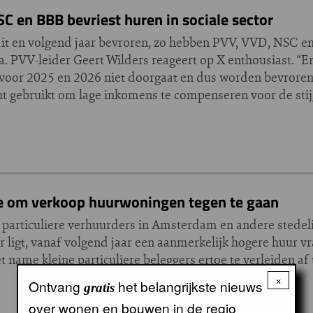
SC en BBB bevriest huren in sociale sector
dit en volgend jaar bevroren, zo hebben PVV, VVD, NSC e
PVV-leider Geert Wilders reageert op X enthousiast. “Erg 
 voor 2025 en 2026 niet doorgaat en dus worden bevroren
ent gebruikt om lage inkomens te compenseren voor de sti
oe om verkoop huurwoningen tegen te gaan
t particuliere verhuurders in Amsterdam en andere stedel
er ligt, vanaf volgend jaar een aanmerkelijk hogere huur 
name kleine particuliere beleggers ertoe te verleiden af 
×
Ontvang
het belangrijkste nieuws
gratis
over wonen en bouwen in de regio