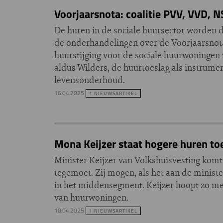
Voorjaarsnota: coalitie PVV, VVD, N
De huren in de sociale huursector worden 
de onderhandelingen over de Voorjaarsnota. 
huurstijging voor de sociale huurwoningen
aldus Wilders, de huurtoeslag als instrum
levensonderhoud.
16.04.2025
1 NIEUWSARTIKEL
Mona Keijzer staat hogere huren t
Minister Keijzer van Volkshuisvesting kom
tegemoet. Zij mogen, als het aan de minist
in het middensegment. Keijzer hoopt zo met 
van huurwoningen.
10.04.2025
1 NIEUWSARTIKEL