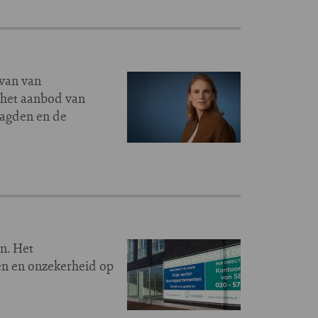
ivan van
 het aanbod van
aagden en de
n. Het
en en onzekerheid op