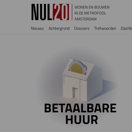
Overslaan en naar de inhoud gaan
WONEN EN BOUWEN
IN DE METROPOOL
AMSTERDAM
Hoofdnavigatie
Nieuws
Achtergrond
Dossiers
Trefwoorden
Dashb