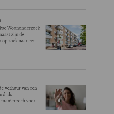
n
lijkse Woononderzoek
naast zijn de
n op zoek naar een
de verhuur van een
urd als
 manier toch voor