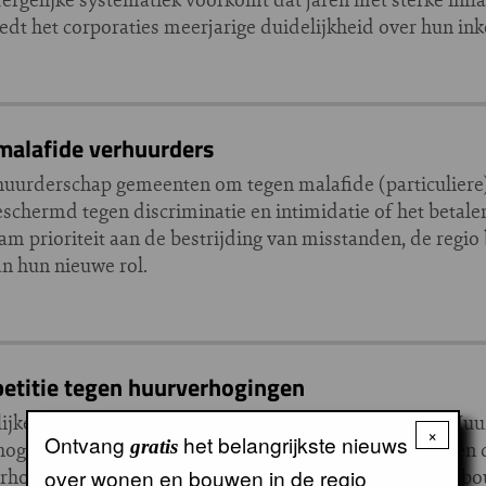
iedt het corporaties meerjarige duidelijkheid over hun in
malafide verhuurders
rhuurderschap gemeenten om tegen malafide (particuliere
chermd tegen discriminatie en intimidatie of het betale
prioriteit aan de bestrijding van misstanden, de regio bl
n hun nieuwe rol.
etitie tegen huurverhogingen
ke petitie op initiatief van SHY, de Samenwerkende Huu
×
Ontvang
het belangrijkste nieuws
gratis
ogingen van de afgelopen jaren ondertekend. Zij ageren
verhogingen noodzakelijk zijn om investeringen in nieuw
over wonen en bouwen in de regio