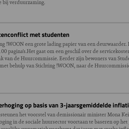
ie bij verduurzaming.
tenconflict met studenten
ing !WOON een grote lading papier van een deurwaarder. I
00 pagina’s.Het gaat om een geschil over de servicekost
aak van de Huurcommissie. Eerder zijn bewoners van Stud
et behulp van Stichting !WOON, naar de Huurcommissie
hoging op basis van 3-jaarsgemiddelde inflat
teunen het voorstel van demissionair minister Mona Kei
oging in de sociale huursector voortaan te baseren op he
ergelijke systematiek voorkomt dat jaren met sterke inflat