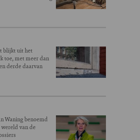
lijkt uit het
rk toe, met meer dan
een derde daarvan
 van Waning benoemd
e wereld van de
ossiers