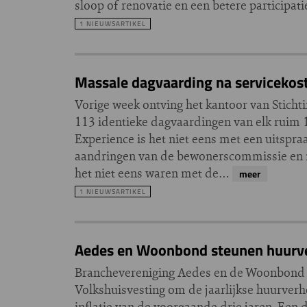
sloop of renovatie en een betere participat
1 NIEUWSARTIKEL
Massale dagvaarding na servicekos
Vorige week ontving het kantoor van Sticht
113 identieke dagvaardingen van elk ruim 1
Experience is het niet eens met een uitspr
aandringen van de bewonerscommissie en m
het niet eens waren met de…
meer
1 NIEUWSARTIKEL
Aedes en Woonbond steunen huurver
Branchevereniging Aedes en de Woonbond s
Volkshuisvesting om de jaarlijkse huurverh
inflatie van de voorgaande drie jaren. Een d