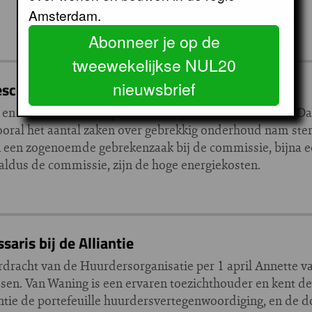
Amsterdam.
Abonneer je op de
tweewekelijkse NUL20
nieuwsbrief
schillen over ernstige onderhoudsgebreken
en verhuurders een procedure bij de Huurcommissie. Dat b
ooral het aantal zaken over gebrekkig onderhoud nam ste
 een zogenoemde gebrekenzaak bij de commissie, bijna 
aldus de commissie, zijn de hoge energiekosten.
ris bij de Alliantie
ordracht van de Huurdersorganisatie per 1 april Annette
sen. Van Waning is een ervaren toezichthouder en kent d
iantie de portefeuille huurdersvertegenwoordiging, en de d