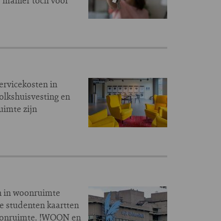
 manier toch voor
ervicekosten in
olkshuisvesting en
uimte zijn
n in woonruimte
le studenten kaartten
woonruimte. !WOON en