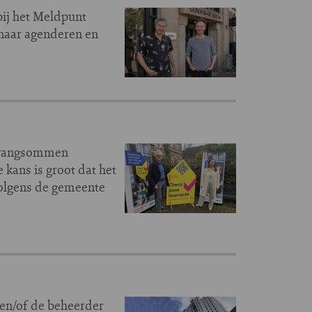
bij het Meldpunt
naar agenderen en
dwangsommen
 kans is groot dat het
volgens de gemeente
r en/of de beheerder