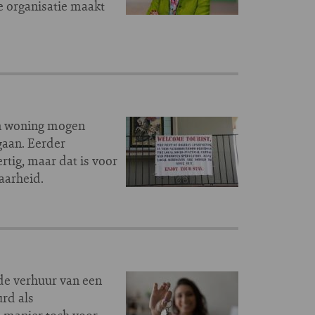
ze organisatie maakt
un woning mogen
 gaan. Eerder
tig, maar dat is voor
aarheid.
de verhuur van een
urd als