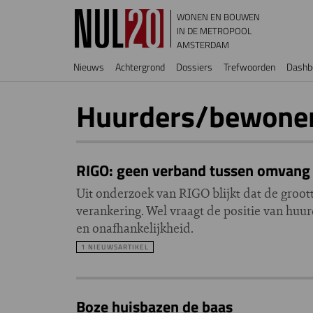
Overslaan en naar de inhoud gaan
WONEN EN BOUWEN
IN DE METROPOOL
AMSTERDAM
Hoofdnavigatie
Nieuws
Achtergrond
Dossiers
Trefwoorden
Dashb
Huurders/bewoner
RIGO: geen verband tussen omvang 
Uit onderzoek van RIGO blijkt dat de groot
verankering. Wel vraagt de positie van huur
en onafhankelijkheid.
1 NIEUWSARTIKEL
Boze huisbazen de baas