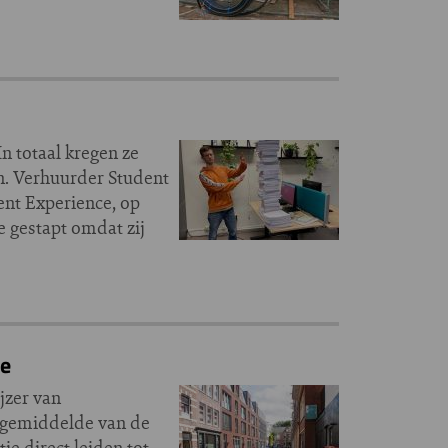
n totaal kregen ze
en. Verhuurder Student
ent Experience, op
 gestapt omdat zij
ie
jzer van
t gemiddelde van de
ie direct leiden tot