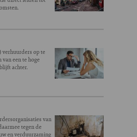
komsten.
) verhuurders op te
n van een te hoge
ijft achter.
rdersorganisaties van
 daarmee tegen de
bouw en verduurzaming