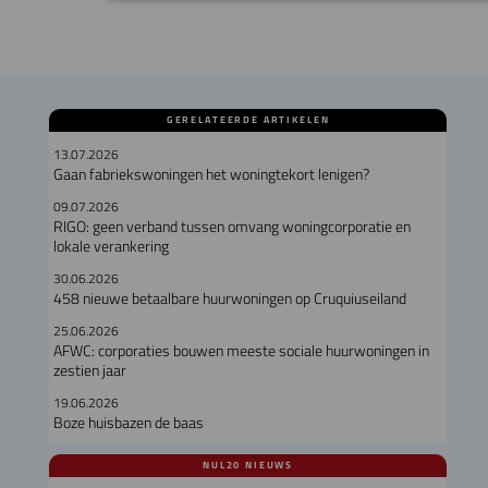
GERELATEERDE ARTIKELEN
13.07.2026
Gaan fabriekswoningen het woningtekort lenigen?
09.07.2026
RIGO: geen verband tussen omvang woningcorporatie en
lokale verankering
30.06.2026
458 nieuwe betaalbare huurwoningen op Cruquiuseiland
25.06.2026
AFWC: corporaties bouwen meeste sociale huurwoningen in
zestien jaar
19.06.2026
Boze huisbazen de baas
NUL20 NIEUWS