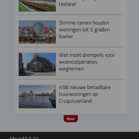
Holland
Slimme ramen houden
woningen tot 5 graden
koeler
Wet moet drempels voor
wooncoöperaties
wegnemen
458 nieuwe betaalbare
huurwoningen op
Cruquiuseiland
Meer
Meer NUL20