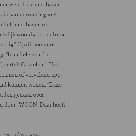
ieuwe rol als handhaver
aak in samenwerking met
ctief handhaven op
entelijk woordvoerder Irma
d nodig.” Op dit moment
. “In enkele van die
 vertelt Graveland. Het
n ramen of vervelend app-
 pand kunnen wonen. “Deze
worden gedaan over
eld door !WOON. Daar heeft
st onder dwangsom