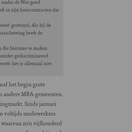
n onder de Wet goed
t in zijn huurcontracten dat
te’ gestuurd. Als hij de
waarschuwing heeft de
en die hiermee te maken
uurder gediscrimineerd
reft: het is allemaal niet
naf het begin grote
n in andere MRA-gemeenten.
ningmarkt. Sinds januari
n voltijds medewerkers.
waarvan zo’n vijfhonderd