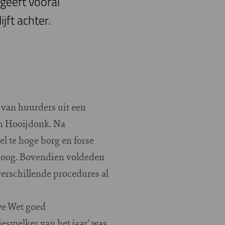
geeft vooral
jft achter.
van huurders uit een
n Hooijdonk. Na
l te hoge borg en forse
 hoog. Bovendien voldeden
verschillende procedures al
we Wet goed
jesmelker van het jaar’ was