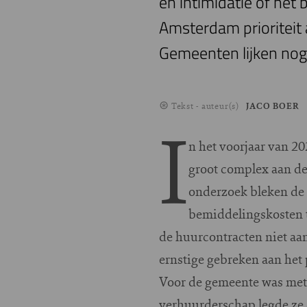
en intimidatie of het
Amsterdam prioriteit a
Gemeenten lijken nog
Tekst - auteur(s)
JACO BOER
I
n het voorjaar van 2
groot complex aan d
onderzoek bleken de 
bemiddelingskosten t
de huurcontracten niet aan
ernstige gebreken aan het
Voor de gemeente was met 
verhuurderschap legde ze d