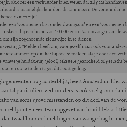
gin oktober een verhuurder laten weten dat zij gaat handhave
rhuurder mannelijke huurders discrimineert. De verhuurder heef
kende dames zijn.’
der een ‘voornemen last onder dwangsom’ en een ‘voornemen boe
n, riskeert hij een boete van 10.000 euro. Na ontvangst van de 
d om zijn zogenoemde zienswijze in te dienen.
isvesting): “Melden heeft zin, voor jezelf maar ook voor ander
msterdammers op om het bij ons te melden als je door een verh
e vanwege huidskleur, geloof, seksuele geaardheid of geslacht bet
 proberen op te treden tegen dit soort gedrag.”
iogemeenten nog achterblijft, heeft Amsterdam hier va
t aantal particuliere verhuurders is ook veel groter da
prake van soms grove misstanden op dit deel van de wo
gen meldpunt en een team opgezet van inmiddels achttie
 dan twaalfhonderd meldingen van wangedrag binnen, 