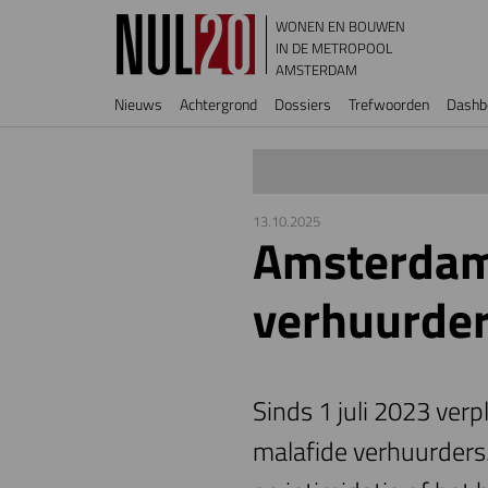
Overslaan en naar de inhoud gaan
WONEN EN BOUWEN
IN DE METROPOOL
AMSTERDAM
Hoofdnavigatie
Nieuws
Achtergrond
Dossiers
Trefwoorden
Dashb
13.10.2025
Amsterdam 
verhuurde
Sinds 1 juli 2023 ve
malafide verhuurders