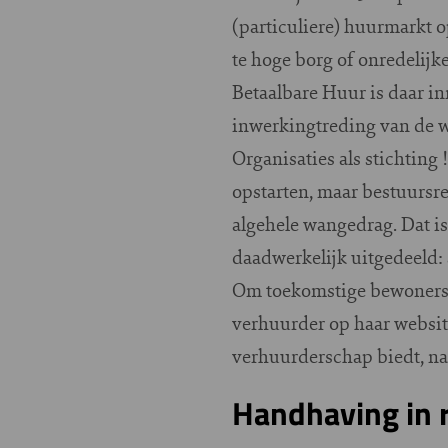
(particuliere) huurmarkt o
te hoge borg of onredelijk
Betaalbare Huur is daar i
inwerkingtreding van de 
Organisaties als stichtin
opstarten, maar bestuursr
algehele wangedrag. Dat is
daadwerkelijk uitgedeeld:
Om toekomstige bewoners 
verhuurder op haar websit
verhuurderschap biedt, n
Handhaving in re