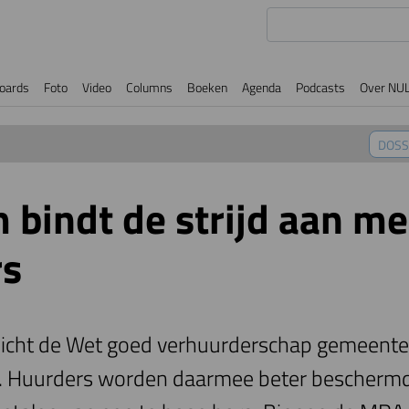
oards
Foto
Video
Columns
Boeken
Agenda
Podcasts
Over NU
DOSS
bindt de strijd aan me
rs
rplicht de Wet goed verhuurderschap gemeente
. Huurders worden daarmee beter beschermd 