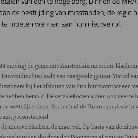
 betalen van een te hoge borg. Binnen de MRA 
an de bestrijding van misstanden, de regio bli
 te moeten wennen aan hun nieuwe rol.
024 ontving de gemeente Amsterdam meerdere klachten 
e Duivendrechtse kade van vastgoedeigenaar Marcel va
bewoners bij het afsluiten van hun huurcontract een vee
e hebben betaald. De servicekosten waren ook veel te
 de wettelijke eisen. Eerder had de Huurcommissie in 
 pand geconstateerd.
de nieuwe klachten de maat vol. Op basis van de nieu
e verhuurder, die door de SP-jongeren al eens tot ‘huis