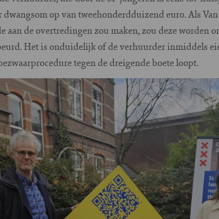
der dwangsom op van tweehonderdduizend euro. Als Va
nde aan de overtredingen zou maken, zou deze worden om
ebeurd. Het is onduidelijk of de verhuurder inmiddels eie
 bezwaarprocedure tegen de dreigende boete loopt.