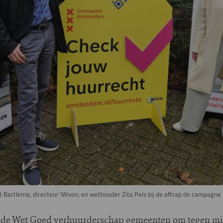
t Bartlema, directeur !Woon, en wethouder Zita Pels bij de aftrap de campagne ‘
ht de Wet Goed verhuurderschap gemeenten om tegen m