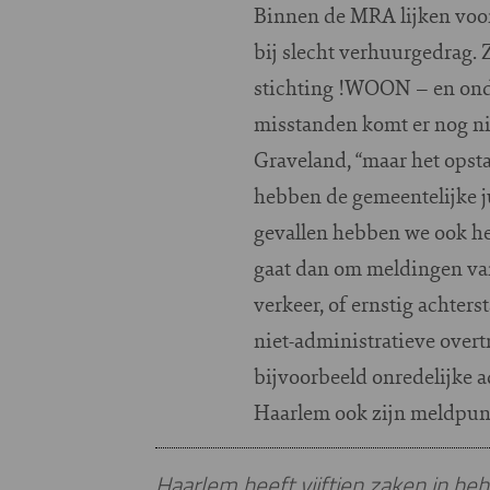
Binnen de MRA lijken voo
bij slecht verhuurgedrag.
stichting !WOON – en ond
misstanden komt er nog nie
Graveland, “maar het opsta
hebben de gemeentelijke ju
gevallen hebben we ook he
gaat dan om meldingen van
verkeer, of ernstig achte
niet-administratieve over
bijvoorbeeld onredelijke 
Haarlem ook zijn meldpun
Haarlem heeft vijftien zaken in be