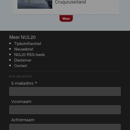
Cruquiuseiland
Meer
Meer NUL20
Meer NUL20
Tijdschriftarchief
Nieuwsbrief
NUL20 RSS-feeds
Disclaimer
Contact
NIEUWSBRIEF
E-mailadres *
Voornaam
Achternaam