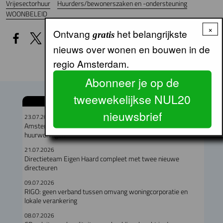
Vrijesectorhuur
Huurders/bewonerszaken en -ondersteuning
WOONBELEID
×
Ontvang
het belangrijkste
gratis
nieuws over wonen en bouwen in de
regio Amsterdam.
Abonneer je op de
tweewekelijkse NUL20
GERELATEERDE ARTIKELEN
nieuwsbrief
23.07.2026
Amsterdam verloor in een jaar meer dan duizend particuliere
huurwoningen
21.07.2026
Directieteam Eigen Haard compleet met twee nieuwe
directeuren
09.07.2026
RIGO: geen verband tussen omvang woningcorporatie en
lokale verankering
08.07.2026