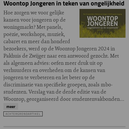
Woontop Jongeren in teken van ongelijkheid
Hoe zorgen we voor gelijke
kansen voor jongeren op de
woningmarkt? Met panels,
poëzie, workshops, muziek,
cabaret en meer dan honderd
bezoekers, werd op de Woontop Jongeren 2024 in
Pakhuis de Zwijger naar een antwoord gezocht. Met
als algemeen advies: oefen meer druk uit op
verhuurders en overheden om de kansen van
jongeren te verbeteren en let beter op de
discriminatie van specifieke groepen, zoals mbo-
studenten. Verslag van de derde editie van de
Woontop, georganiseerd door studentenvakbonden…
meer
ACHTERGRONDARTIKEL