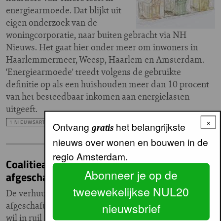
energiearmoede. Dat blijkt uit
eigen onderzoek van de
woningcorporatie, naar buiten gebracht via NH
Nieuws. Het gaat hier onder meer om inwoners in
Haarlemmermeer, Weesp, Haarlem en Amsterdam.
'Energiearmoede' treedt volgens de gebruikte
definitie op als een huishouden meer dan 10 procent
van het besteedbaar inkomen aan energielasten
uitgeeft.
×
1 NIEUWSARTIKEL
Ontvang
het belangrijkste
gratis
nieuws over wonen en bouwen in de
regio Amsterdam.
Coalitieakkoord: verhuurderheffing wordt
Abonneer je op de
afgeschaft vanaf 2023
tweewekelijkse NUL20
De verhuurderheffing wordt
afgeschaft. Het nieuwe kabinet
nieuwsbrief
wil in ruil daarvoor bindende