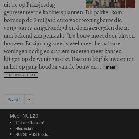
uit de op Prinsjesdag
gepresenteerde kabinetsplannen. Dit pakket komt
bovenop de 2 miljard euro voor woningbouw die
vorig jaar is aangekondigd en de maatregelen die in
mei bekend zijn gemaakt. “De bouw moet door blijven
bouwen. Er zijn nog steeds veel meer betaalbare
woningen nodig en starters moeten meer kansen
krijgen op de woningmarkt. Daarom blijf ik investeren
in het op gang houden van de bouw en…
meer
1 NIEUWSARTIKEL
Paginering
Volgende pagina
Pagina 1
››
Meer NUL20
Meer NUL20
Tijdschriftarchief
Nieuwsbrief
NUL20 RSS-feeds