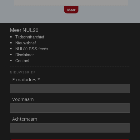
Meer
Meer NUL20
Meer NUL20
Tijdschriftarchief
Nieuwsbrief
NUL20 RSS-feeds
Disclaimer
Contact
NIEUWSBRIEF
E-mailadres *
Voornaam
Achternaam