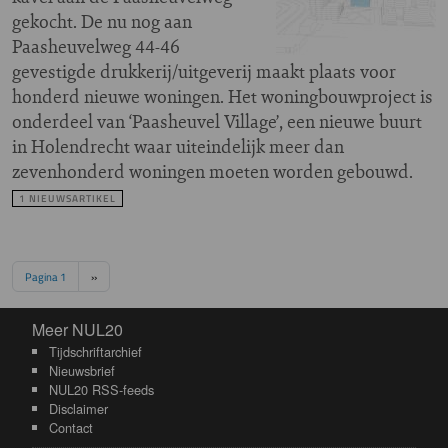
gekocht. De nu nog aan
Paasheuvelweg 44-46
gevestigde drukkerij/uitgeverij maakt plaats voor
honderd nieuwe woningen. Het woningbouwproject is
onderdeel van ‘Paasheuvel Village’, een nieuwe buurt
in Holendrecht waar uiteindelijk meer dan
zevenhonderd woningen moeten worden gebouwd.
1 NIEUWSARTIKEL
Paginering
Volgende pagina
Pagina 1
››
Meer NUL20
Meer NUL20
Tijdschriftarchief
Nieuwsbrief
NUL20 RSS-feeds
Disclaimer
Contact