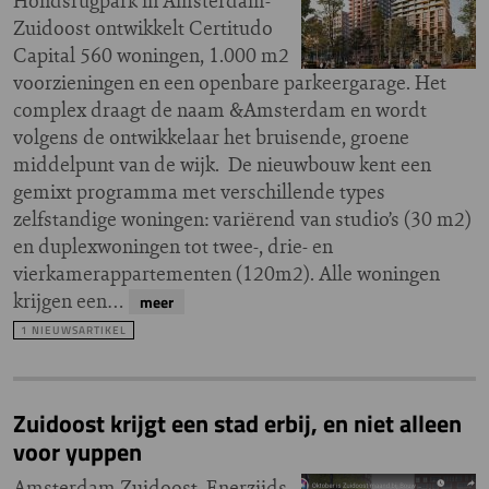
Hondsrugpark in Amsterdam-
Zuidoost ontwikkelt Certitudo
Capital 560 woningen, 1.000 m2
voorzieningen en een openbare parkeergarage. Het
complex draagt de naam &Amsterdam en wordt
volgens de ontwikkelaar het bruisende, groene
middelpunt van de wijk. De nieuwbouw kent een
gemixt programma met verschillende types
zelfstandige woningen: variërend van studio’s (30 m2)
en duplexwoningen tot twee-, drie- en
vierkamerappartementen (120m2). Alle woningen
krijgen een…
meer
1 NIEUWSARTIKEL
Zuidoost krijgt een stad erbij, en niet alleen
voor yuppen
Amsterdam Zuidoost. Enerzijds