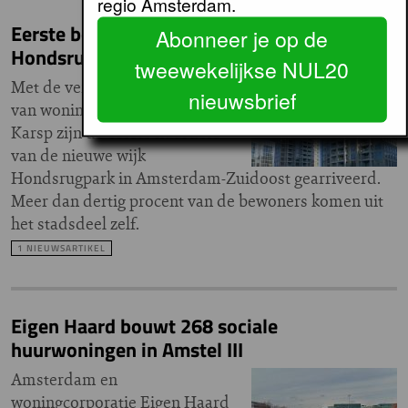
regio Amsterdam.
Eerste bewoners voor nieuwbouwwijk
Abonneer je op de
Hondsrugpark in Amsterdam-Zuidoost
tweewekelijkse NUL20
Met de verhuur per 1 september
nieuwsbrief
van woningcomplex LIV de
Karsp zijn de eerste huurders
van de nieuwe wijk
Hondsrugpark in Amsterdam-Zuidoost gearriveerd.
Meer dan dertig procent van de bewoners komen uit
het stadsdeel zelf.
1 NIEUWSARTIKEL
Eigen Haard bouwt 268 sociale
huurwoningen in Amstel III
Amsterdam en
woningcorporatie Eigen Haard