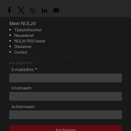
Meer NUL20
Meer NUL20
Tijdschriftarchief
Nieuwsbrief
NUL20 RSS-feeds
Disclaimer
Contact
NIEUWSBRIEF
E-mailadres *
Voornaam
Achternaam
Inschrijven