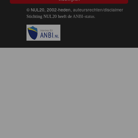
© NUL20, 2002-heden,
auteursrechten/disclaimer
Stichting NUL20 heeft de
ANBI-status
.
Image