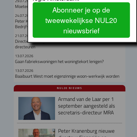
29.07.2026
Moeten hooggelegen en laaggelegen corporaties fuseren?
Abonneer je op de
24.07.2026
tweewekelijkse NUL20
Peter Kranenburg nieuwe directeur Financiën en
Bedrijfsvoering bij Lieven de Key
nieuwsbrief
21.07.2026
Directieteam Eigen Haard compleet met twee nieuwe
directeuren
13.07.2026
Gaan fabriekswoningen het woningtekort lenigen?
13.07.2026
Baaibuurt West moet eigenzinnige woon-werkwijk worden
NUL20 NIEUWS
Armand van de Laar per 1
september aangesteld als
secretaris-directeur MRA
Peter Kranenburg nieuwe