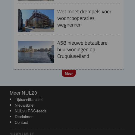
Wet moet drempels voor
wooncoöperaties
wegnemen
458 nieuwe betaalbare
huurwoningen op
Cruquiuseiland
Meer
Meer NUL20
Meer NUL20
Tijdschriftarchief
Nieuwsbrief
NUL20 RSS-feeds
Disclaimer
Contact
NIEUWSBRIEF