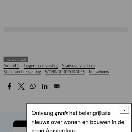
TREFWOORDEN
Amstel III
Jongerenhuisvesting
Stadsdeel Zuidoost
Studentenhuisvesting
WONINGCORPORATIES
Nieuwbouw
×
Ontvang
het belangrijkste
gratis
nieuws over wonen en bouwen in de
GERELATEERDE ARTIKELEN
regio Amsterdam.