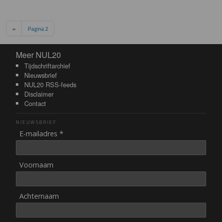
Paginering
Vorige pagina
‹‹
Pagina 2
Meer NUL20
Meer NUL20
Tijdschriftarchief
Nieuwsbrief
NUL20 RSS-feeds
Disclaimer
Contact
NIEUWSBRIEF
E-mailadres *
Voornaam
Achternaam