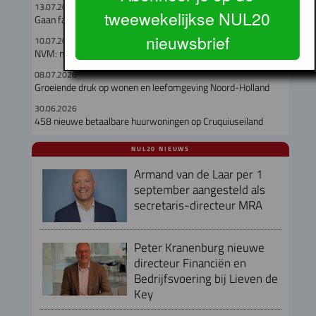
13.07.2026
tweewekelijkse NUL20
Gaan fabriekswoningen het woningtekort lenigen?
nieuwsbrief
10.07.2026
NVM: meer keuze op de woningmarkt in Q2
08.07.2026
Groeiende druk op wonen en leefomgeving Noord-Holland
30.06.2026
458 nieuwe betaalbare huurwoningen op Cruquiuseiland
NUL20 NIEUWS
Armand van de Laar per 1
september aangesteld als
secretaris-directeur MRA
Peter Kranenburg nieuwe
directeur Financiën en
Bedrijfsvoering bij Lieven de
Key