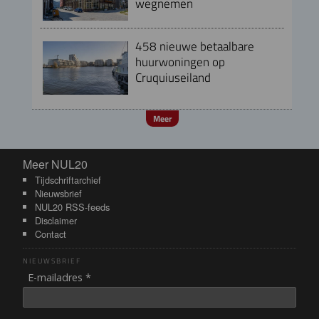
wegnemen
458 nieuwe betaalbare
huurwoningen op
Cruquiuseiland
Meer
Meer NUL20
Meer NUL20
Tijdschriftarchief
Nieuwsbrief
NUL20 RSS-feeds
Disclaimer
Contact
NIEUWSBRIEF
E-mailadres *