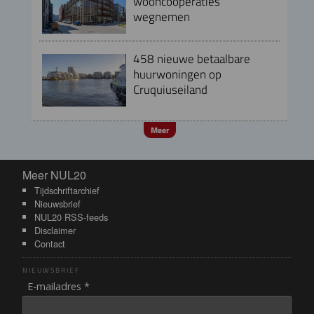
wooncoöperaties
wegnemen
458 nieuwe betaalbare
huurwoningen op
Cruquiuseiland
Meer
Meer NUL20
Meer NUL20
Tijdschriftarchief
Nieuwsbrief
NUL20 RSS-feeds
Disclaimer
Contact
NIEUWSBRIEF
E-mailadres *