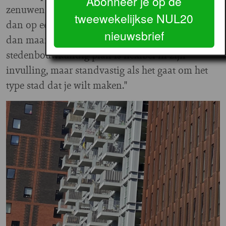
Abonneer je op de
zenuwen krijgt. Maar het kan niet zo zijn dat je
tweewekelijkse NUL20
dan op een gegeven moment zegt: 'Laten we er
nieuwsbrief
dan maar woningen bouwen'. Een goed
stedenbouwkundig plan is flexibel in zijn
invulling, maar standvastig als het gaat om het
type stad dat je wilt maken."
Image