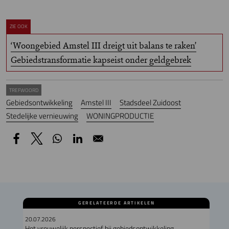
ZIE OOK
‘Woongebied Amstel III dreigt uit balans te raken’
Gebiedstransformatie kapseist onder geldgebrek
TREFWOORD
Gebiedsontwikkeling
Amstel III
Stadsdeel Zuidoost
Stedelijke vernieuwing
WONINGPRODUCTIE
GERELATEERDE ARTIKELEN
20.07.2026
Het vrouwelijk perspectief bij gebiedsontwikkeling