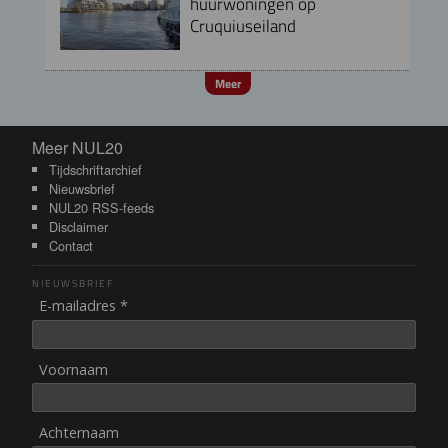
huurwoningen op
Cruquiuseiland
Meer
Meer NUL20
Meer NUL20
Tijdschriftarchief
Nieuwsbrief
NUL20 RSS-feeds
Disclaimer
Contact
NIEUWSBRIEF
E-mailadres *
Voornaam
Achternaam