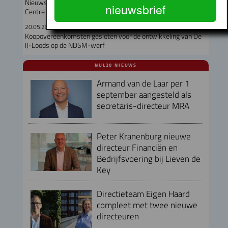
Nieuws vanaf de Provada: herontwikkeling World Fashion
nieuwsbrief
Centre en Schinkelhaven
20.05.2026
Koopovereenkomsten gesloten voor de ontwikkeling van De
IJ-Loods op de NDSM-werf
NUL20 NIEUWS
Armand van de Laar per 1
september aangesteld als
secretaris-directeur MRA
Peter Kranenburg nieuwe
directeur Financiën en
Bedrijfsvoering bij Lieven de
Key
Directieteam Eigen Haard
compleet met twee nieuwe
directeuren