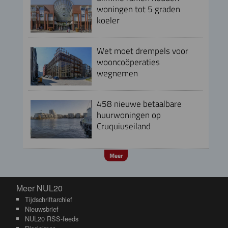
woningen tot 5 graden
koeler
Wet moet drempels voor
wooncoöperaties
wegnemen
458 nieuwe betaalbare
huurwoningen op
Cruquiuseiland
Meer
Meer NUL20
Meer NUL20
Tijdschriftarchief
Nieuwsbrief
NUL20 RSS-feeds