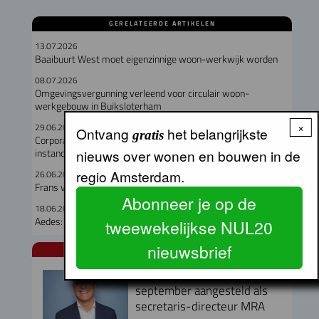
GERELATEERDE ARTIKELEN
13.07.2026
Baaibuurt West moet eigenzinnige woon-werkwijk worden
08.07.2026
Omgevingsvergunning verleend voor circulair woon-
werkgebouw in Buiksloterham
×
29.06.2026
Ontvang
het belangrijkste
gratis
Corporaties gaven recordbedrag uit aan nieuwbouw en
instandhouding
nieuws over wonen en bouwen in de
regio Amsterdam.
26.06.2026
Frans van de Kerkhof nieuwe directeur Vastgoed bij Rochdale
Abonneer je op de
18.06.2026
Aedes: winstbelasting moet verder omlaag!
tweewekelijkse NUL20
nieuwsbrief
NUL20 NIEUWS
Armand van de Laar per 1
september aangesteld als
secretaris-directeur MRA