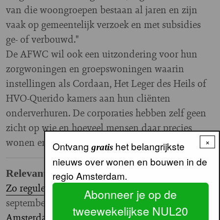
van die woongroepen bestaan al jaren en zijn
vaak op gemeentelijk verzoek en met subsidies
ge- of verbouwd."
De AFWC wil ook een uitzondering voor hun
zorgwoningen en groepswoningen waarin
instellingen als Cordaan, Het Leger des Heils of
HVO-Querido kamers aan hun cliënten
onderverhuren. De corporaties hebben zelf geen
zicht op wie en hoeveel mensen daar precies
wonen en of ze daar staan ingeschreven.
×
Ontvang
het belangrijkste
gratis
nieuws over wonen en bouwen in de
Relevante links:
regio Amsterdam.
Zo reguleert Groningen de verkamering
(NUL20,
Abonneer je op de
september 2019)
tweewekelijkse NUL20
Amsterdam wil verkamering woningvoorraad