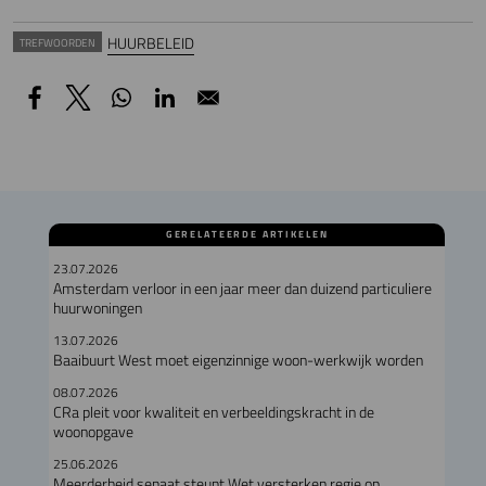
HUURBELEID
TREFWOORDEN
GERELATEERDE ARTIKELEN
23.07.2026
Amsterdam verloor in een jaar meer dan duizend particuliere
huurwoningen
13.07.2026
Baaibuurt West moet eigenzinnige woon-werkwijk worden
08.07.2026
CRa pleit voor kwaliteit en verbeeldingskracht in de
woonopgave
25.06.2026
Meerderheid senaat steunt Wet versterken regie op