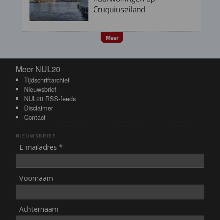
Cruquiuseiland
Meer
Meer NUL20
Meer NUL20
Tijdschriftarchief
Nieuwsbrief
NUL20 RSS-feeds
Disclaimer
Contact
NIEUWSBRIEF
E-mailadres *
Voornaam
Achternaam