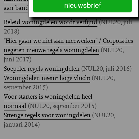
nieuwsbrief
aan banden leggen
(NUL20, 07-06-2019)
Beleid woningdelen wordt verfijnd
(NUL20, juli
2018)
"Hier gaan we niet aan meewerken" / Corporaties
negeren nieuwe regels woningdelen
(NUL20,
juni 2017)
Soepeler regels woningdelen
(NUL20, juli 2016)
Woningdelen neemt hoge vlucht
(NUL20,
september 2015)
Voor starters is woningdelen heel
normaal
(NUL20, september 2015)
Strenge regels voor woningdelen
(NUL20,
januari 2014)