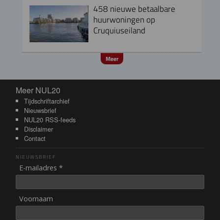
458 nieuwe betaalbare
huurwoningen op
Cruquiuseiland
Meer
Meer NUL20
Meer NUL20
Tijdschriftarchief
Nieuwsbrief
NUL20 RSS-feeds
Disclaimer
Contact
NIEUWSBRIEF
E-mailadres *
Voornaam