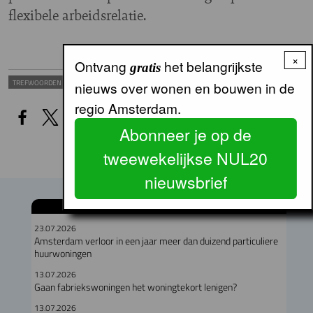
flexibele arbeidsrelatie.
×
Ontvang
het belangrijkste
gratis
HUURBELEID
WONINGPRODUCTIE
TREFWOORDEN
nieuws over wonen en bouwen in de
regio Amsterdam.
Abonneer je op de
tweewekelijkse NUL20
nieuwsbrief
GERELATEERDE ARTIKELEN
23.07.2026
Amsterdam verloor in een jaar meer dan duizend particuliere
huurwoningen
13.07.2026
Gaan fabriekswoningen het woningtekort lenigen?
13.07.2026