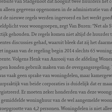
 website van Stadgenoot dat hooguit twee huurders het 
 alleen gegevens opgenomen in de administratie van d
at de nieuwe regels werden ingevoerd en het werkt goed
eldplicht voor woongroepen, zegt Van Buren: “Net als 
ktijk gehouden. De regels komen niet altijd de huurder
ntes discussies gehad, waaruit bleek dat zij het daarmee
et ingaan van de regeling begin 2014 slechts 65 woningd
eente. Volgens Henk van Anrooij van de afdeling Wonen
roepen konden gebruik maken van de overgangsregeling.
was vaak geen sprake van woningdelen, maar kamergewi
urpraktijk van beide corporaties is duidelijk dat er maar
egistreerd. Er moeten zeker honderden van deze woong
 de gemiddelde woninghuur van de wel aangemelde woon
oepgrootte van 4,2 personen. Woningdelen is niet alle