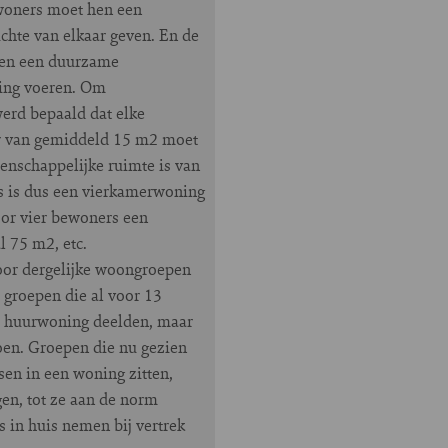
ewoners moet hen een
ichte van elkaar geven. En de
ten een duurzame
ing voeren. Om
rd bepaald dat elke
r van gemiddeld 15 m2 moet
enschappelijke ruimte is van
s is dus een vierkamerwoning
or vier bewoners een
 75 m2, etc.
or dergelijke woongroepen
 groepen die al voor 13
ge huurwoning deelden, maar
oen. Groepen die nu gezien
sen in een woning zitten,
n, tot ze aan de norm
 in huis nemen bij vertrek