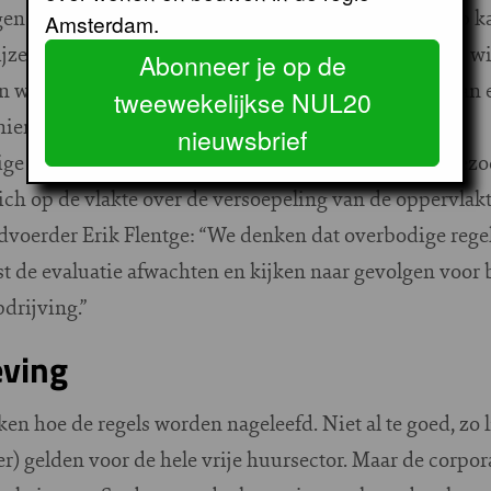
en van de afdeling Wonen komt dat eigenlijk neer op 
Amsterdam.
jze verhuur stellen we bij woongroepen eisen aan de w
Abonneer je op de
wordt nu formeel mogelijk gemaakt door middel van 
tweewekelijkse NUL20
ier.”
nieuwsbrief
ge regels geëvalueerd en wordt politiek draagvlak gezo
zich op de vlakte over de versoepeling van de oppervla
dvoerder Erik Flentge: “We denken dat overbodige reg
st de evaluatie afwachten en kijken naar gevolgen voor
drijving.”
eving
n hoe de regels worden nageleefd. Niet al te goed, zo li
) gelden voor de hele vrije huursector. Maar de corporat