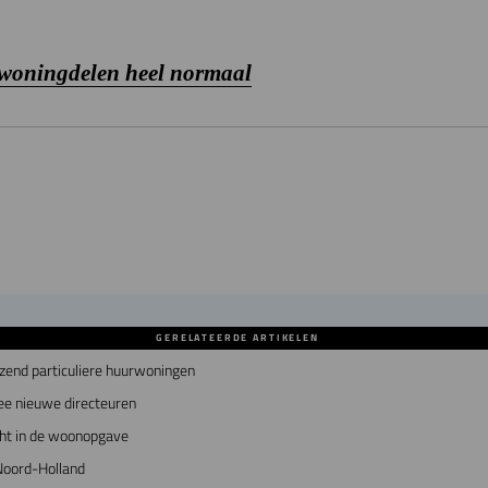
s woningdelen heel normaal
GERELATEERDE ARTIKELEN
zend particuliere huurwoningen
ee nieuwe directeuren
cht in de woonopgave
Noord-Holland