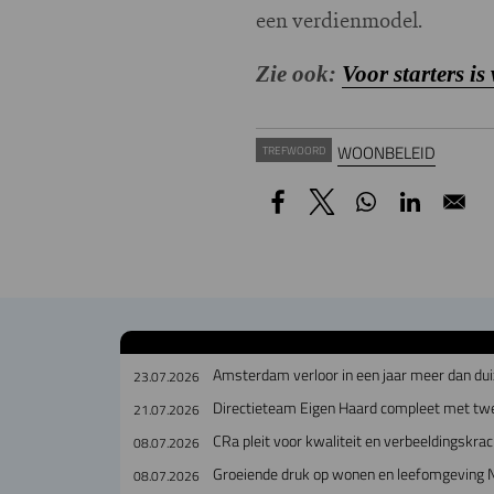
een verdienmodel.
Zie ook:
Voor starters i
WOONBELEID
TREFWOORD
Amsterdam verloor in een jaar meer dan dui
23.07.2026
Directieteam Eigen Haard compleet met tw
21.07.2026
CRa pleit voor kwaliteit en verbeeldingskra
08.07.2026
Groeiende druk op wonen en leefomgeving 
08.07.2026