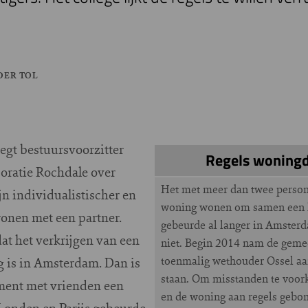
?
DER TOL
 zegt bestuursvoorzitter
Regels woningde
oratie Rochdale over
Het met meer dan twee person
n individualistischer en
woning wonen om samen een h
wonen met een partner.
gebeurde al langer in Amsterd
dat het verkrijgen van een
niet. Begin 2014 nam de geme
toenmalig wethouder Ossel aa
ig is in Amsterdam. Dan is
staan. Om misstanden te voo
ment met vrienden een
en de woning aan regels gebo
 Londen en Parijs gebeurde