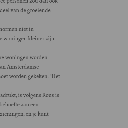
wee personen zou dan ook
 deel van de groeiende
enormen niet in
 woningen kleiner zijn
nere woningen worden
 van Amsterdamse
moet worden gekeken. “Het
drukt, is volgens Rous is
 behoefte aan een
zieningen, en je kunt