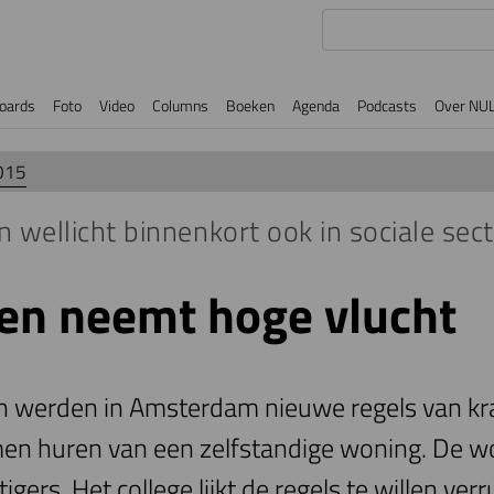
oards
Foto
Video
Columns
Boeken
Agenda
Podcasts
Over NU
015
n wellicht binnenkort ook in sociale sec
en neemt hoge vlucht
en werden in Amsterdam nieuwe regels van kr
en huren van een zelfstandige woning. De w
gers. Het college lijkt de regels te willen ve