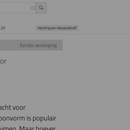
L20
Inschrijven nieuwsbrief
Eerste verdieping
tor
acht voor
oonvorm is populair
rruimen. Maar hoever