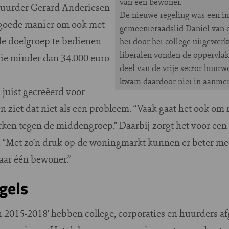
van een bewoner.
tuurder Gerard Anderiesen
De nieuwe regeling was een in
 goede manier om ook met
gemeenteraadslid Daniel van 
e doelgroep te bedienen
het door het college uitgewerkt
liberalen vonden de oppervlakt
ie minder dan 34.000 euro
deel van de vrije sector huur
kwam daardoor niet in aanmer
juist gecreëerd voor
ziet dat niet als een probleem. “Vaak gaat het ook om 
rken tegen de middengroep.” Daarbij zorgt het voor een
. “Met zo’n druk op de woningmarkt kunnen er beter me
aar één bewoner.”
gels
 2015-2018’ hebben college, corporaties en huurders af