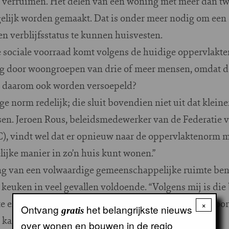
e verruimen. Het delen van een woning met meer dan t
gelijk worden gemaakt. Dat is onder meer nodig om een
n verblijfsstatus te kunnen huisvesten.
e sociale voorraad komt volgens de huidige oppervlakt
 door woongroepen van drie of meer mensen, omdat de
l daarom ook worden versoepeld?
e norm redelijk; die sluit bovendien niet uit dat klei
en. Jeroen Rous, beleidsmedewerker van de Federatie
, vindt wel dat er opnieuw naar de oppervlaktenorm 
lijke manier in zo’n huis kunt wonen.”
g van een volwaardige gemeenschappelijke ruimte bena
keuken in veel gevallen voldoende. “Volgens mij is die
er niet zozeer. Je hebt gescheiden levens en deelt voor
×
Ontvang
het belangrijkste nieuws
gratis
 kamer uitnodigen.”
over wonen en bouwen in de regio