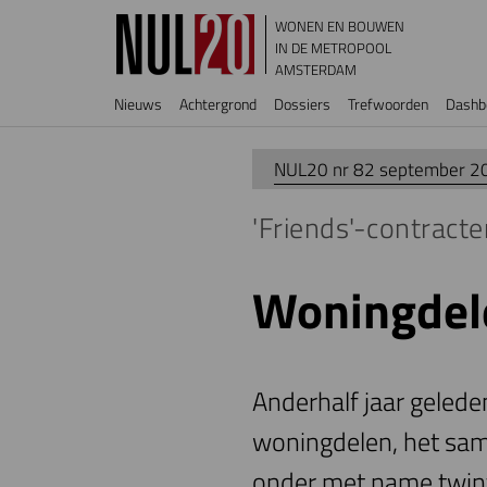
Overslaan en naar de inhoud gaan
WONEN EN BOUWEN
IN DE METROPOOL
AMSTERDAM
Hoofdnavigatie
Nieuws
Achtergrond
Dossiers
Trefwoorden
Dashb
NUL20 nr 82 september 2
'Friends'-contracte
Woningdel
Anderhalf jaar geled
woningdelen, het sam
onder met name twinti