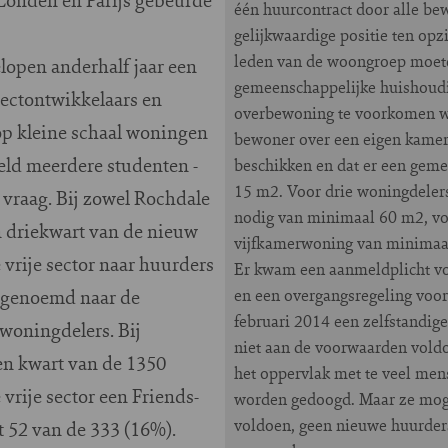
één huurcontract door alle b
gelijkwaardige positie ten opz
leden van de woongroep moe
lopen anderhalf jaar een
gemeenschappelijke huishoud
ectontwikkelaars en
overbewoning te voorkomen we
 op kleine schaal woningen
bewoner over een eigen kame
ld meerdere studenten -
beschikken en dat er een geme
15 m2. Voor drie woningdeler
 vraag. Bij zowel Rochdale
nodig van minimaal 60 m2, vo
n driekwart van de nieuw
vijfkamerwoning van minimaal
vrije sector naar huurders
Er kwam een aanmeldplicht vo
, genoemd naar de
en een overgangsregeling voor
februari 2014 een zelfstandi
woningdelers. Bij
niet aan de voorwaarden vold
en kwart van de 1350
het oppervlak met te veel men
rije sector een Friends-
worden gedoogd. Maar ze moge
voldoen, geen nieuwe huurders
t 52 van de 333 (16%).