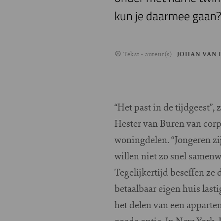
kun je daarmee gaan
Tekst - auteur(s)
JOHAN VAN 
“Het past in de tijdgeest”,
Hester van Buren van corp
woningdelen. “Jongeren zij
willen niet zo snel samen
Tegelijkertijd beseffen ze 
betaalbaar eigen huis last
het delen van een apparte
goede optie. In New York,