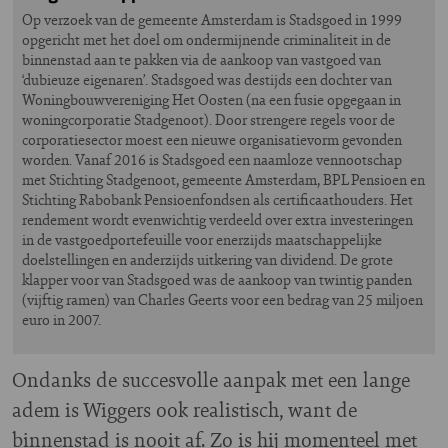
Op verzoek van de gemeente Amsterdam is Stadsgoed in 1999
opgericht met het doel om ondermijnende criminaliteit in de
binnenstad aan te pakken via de aankoop van vastgoed van
‘dubieuze eigenaren’. Stadsgoed was destijds een dochter van
Woningbouwvereniging Het Oosten (na een fusie opgegaan in
woningcorporatie Stadgenoot). Door strengere regels voor de
corporatiesector moest een nieuwe organisatievorm gevonden
worden. Vanaf 2016 is Stadsgoed een naamloze vennootschap
met Stichting Stadgenoot, gemeente Amsterdam, BPL Pensioen en
Stichting Rabobank Pensioenfondsen als certificaathouders. Het
rendement wordt evenwichtig verdeeld over extra investeringen
in de vastgoedportefeuille voor enerzijds maatschappelijke
doelstellingen en anderzijds uitkering van dividend. De grote
klapper voor van Stadsgoed was de aankoop van twintig panden
(vijftig ramen) van Charles Geerts voor een bedrag van 25 miljoen
euro in 2007.
Ondanks de succesvolle aanpak met een lange
adem is Wiggers ook realistisch, want de
binnenstad is nooit af. Zo is hij momenteel met