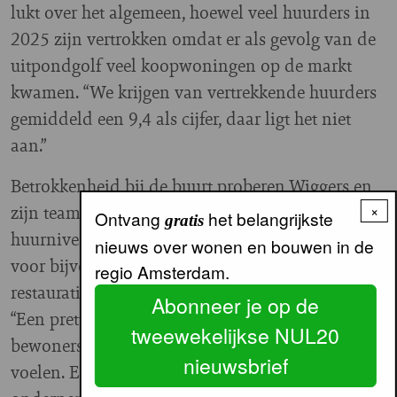
lukt over het algemeen, hoewel veel huurders in
2025 zijn vertrokken omdat er als gevolg van de
uitpondgolf veel koopwoningen op de markt
kwamen. “We krijgen van vertrekkende huurders
gemiddeld een 9,4 als cijfer, daar ligt het niet
aan.”
Betrokkenheid bij de buurt proberen Wiggers en
zijn team aan te jagen door het relatief lage
×
Ontvang
het belangrijkste
gratis
huurniveau, maar ook door subsidies te verlenen
nieuws over wonen en bouwen in de
voor bijvoorbeeld nieuw groen in de straat, de
regio Amsterdam.
restauratie van gevelstenen en straatverlichting.
Abonneer je op de
“Een prettige leefomgeving creëren waarbij
tweewekelijkse NUL20
bewoners en ondernemers zich verantwoordelijk
nieuwsbrief
voelen. En je ziet dat het werkt”, zegt hij als hij