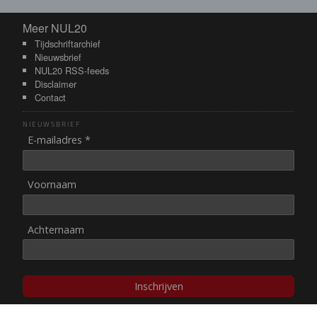
Meer NUL20
Meer NUL20
Tijdschriftarchief
Nieuwsbrief
NUL20 RSS-feeds
Disclaimer
Contact
NIEUWSBRIEF
E-mailadres *
Voornaam
Achternaam
Inschrijven
© NUL20, 2002-heden,
auteursrechten/disclaimer