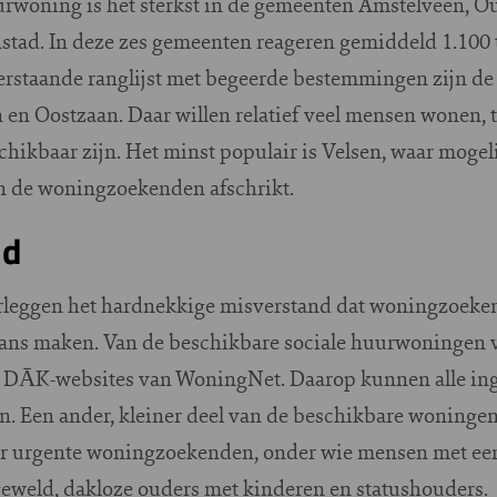
uurwoning is het sterkst in de gemeenten Amstelveen, 
tad. In deze zes gemeenten reageren gemiddeld 1.100 
rstaande ranglijst met begeerde bestemmingen zijn de
en Oostzaan. Daar willen relatief veel mensen wonen, t
hikbaar zijn. Het minst populair is Velsen, waar mogel
an de woningzoekenden afschrikt.
ld
rleggen het hardnekkige misverstand dat woningzoeken
kans maken. Van de beschikbare sociale huurwoningen v
e DĀK-websites van WoningNet. Daarop kunnen alle in
 Een ander, kleiner deel van de beschikbare woningen 
ar urgente woningzoekenden, onder wie mensen met een
 geweld, dakloze ouders met kinderen en statushouders.