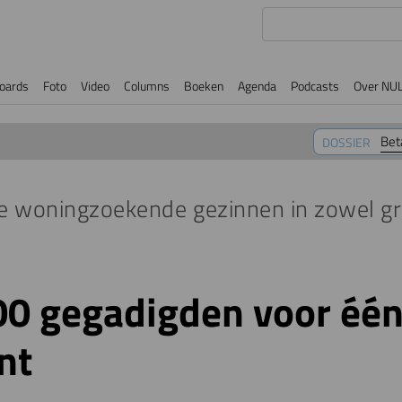
oards
Foto
Video
Columns
Boeken
Agenda
Podcasts
Over NU
Bet
DOSSIER
e woningzoekende gezinnen in zowel gr
0 gegadigden voor één 
nt