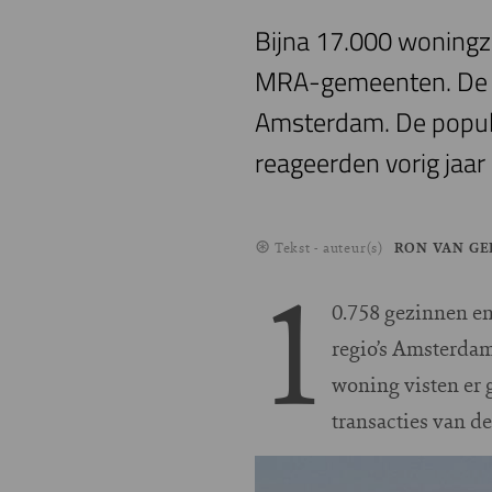
Bijna 17.000 woningz
MRA-gemeenten. De co
Amsterdam. De popula
reageerden vorig jaa
Tekst - auteur(s)
RON VAN G
1
0.758 gezinnen en
regio’s Amsterda
woning visten er 
transacties van 
Image