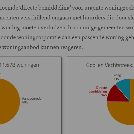
emde ‘directe bemiddeling’ voor urgente woningzoeke
emeenten verschillend omgaan met huurders die door s
ke) woning moeten verhuizen. In sommige gemeenten wo
or de woningcorporatie aan een passende woning geholp
ne woningaanbod kunnen reageren.
Image