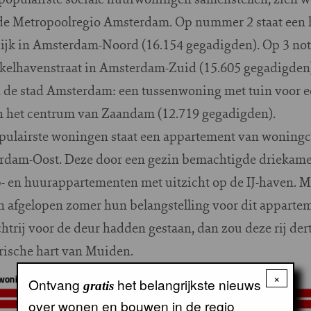
e Metropoolregio Amsterdam. Op nummer 2 staat een 
ijk in Amsterdam-Noord (16.154 gegadigden). Op 3 no
nkelhavenstraat in Amsterdam-Zuid (15.605 gegadigden).
 de stad Amsterdam: een tussenwoning met tuin voor e
n het centrum van Zaandam (12.719 gegadigden).
populairste woningen staat een appartement van woning
dam-Oost. Deze door een gezin bemachtigde driekamer
en huurappartementen met uitzicht op de IJ-haven. Maa
fgelopen zomer hun belangstelling voor dit apparteme
htrij voor de deur hadden gestaan, dan zou deze rij der
orische hart van Muiden.
×
Ontvang
het belangrijkste nieuws
gratis
over wonen en bouwen in de regio