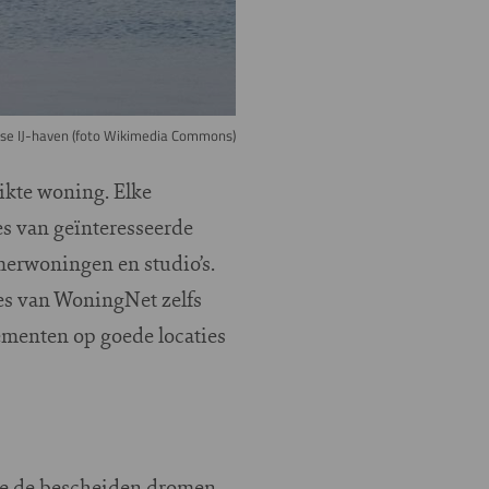
mse IJ-haven (foto Wikimedia Commons)
ikte woning. Elke
s van geïnteresseerde
merwoningen en studio’s.
s van WoningNet zelfs
ementen op goede locaties
 we de bescheiden dromen