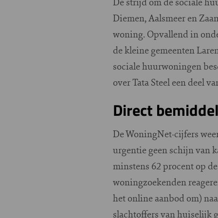
De strijd om de sociale h
Diemen, Aalsmeer en Zaans
woning. Opvallend in onde
de kleine gemeenten Laren 
sociale huurwoningen besc
over Tata Steel een deel v
Direct bemidde
De WoningNet-cijfers wee
urgentie geen schijn van 
minstens 62 procent op d
woningzoekenden reageren.
het online aanbod om) na
slachtoffers van huiselijk