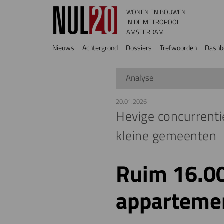
Overslaan en naar de inhoud gaan
WONEN EN BOUWEN
IN DE METROPOOL
AMSTERDAM
Hoofdnavigatie
Nieuws
Achtergrond
Dossiers
Trefwoorden
Dashb
Analyse
20.01.2026
Hevige concurrenti
kleine gemeenten
Ruim 16.00
apparteme