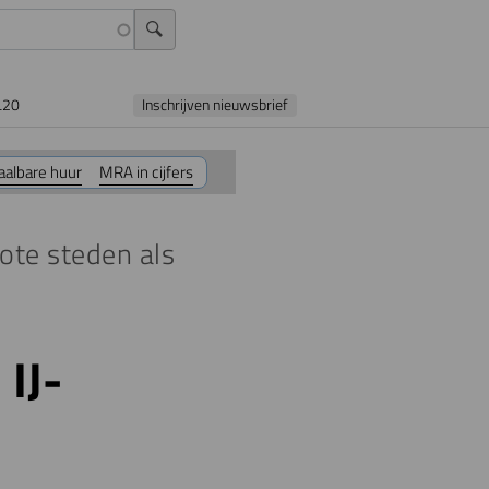
L20
Inschrijven nieuwsbrief
aalbare huur
MRA in cijfers
ote steden als
IJ-