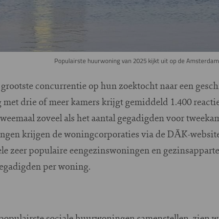
Populairste huurwoning van 2025 kijkt uit op de Amsterda
rootste concurrentie op hun zoektocht naar een gesch
et drie of meer kamers krijgt gemiddeld 1.400 reactie
weemaal zoveel als het aantal gegadigden voor tweeka
gen krijgen de woningcorporaties via de DĀK-website
kele zeer populaire eengezinswoningen en gezinsappart
gegadigden per woning.
 populairste sociale huurwoningen samenstellen, zien