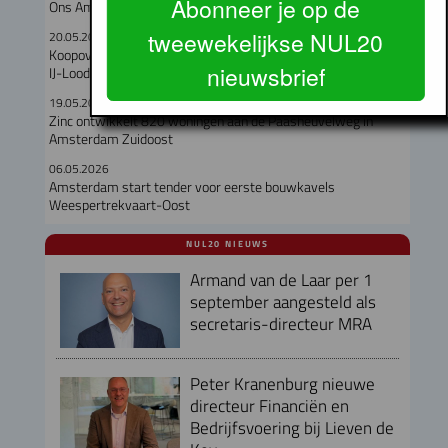
Abonneer je op de
Ons Amsterdam: hoe wenkend is haar toekomst?
tweewekelijkse NUL20
20.05.2026
Koopovereenkomsten gesloten voor de ontwikkeling van De
nieuwsbrief
IJ-Loods op de NDSM-werf
19.05.2026
Zinc ontwikkelt 820 woningen aan de Paasheuvelweg in
Amsterdam Zuidoost
06.05.2026
Amsterdam start tender voor eerste bouwkavels
Weespertrekvaart-Oost
NUL20 NIEUWS
Armand van de Laar per 1
september aangesteld als
secretaris-directeur MRA
Peter Kranenburg nieuwe
directeur Financiën en
Bedrijfsvoering bij Lieven de