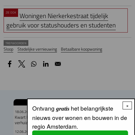
ZIE OOK
Woningen Nierkerkestraat tijdelijk
gebruik voor statushouders en studenten
TREFWOORDEN
Sloop
Stedelijke vernieuwing
Betaalbare koopwoning
GERELATEERDE ARTIKELEN
×
Ontvang
het belangrijkste
gratis
18.06.2026
nieuws over wonen en bouwen in de
Kwart huishoudens MRA zou graag binnen twee jaar
verhuizen
regio Amsterdam.
12.06.2026