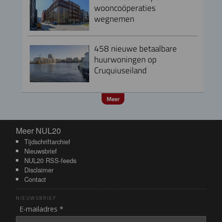
wooncoöperaties
wegnemen
458 nieuwe betaalbare
huurwoningen op
Cruquiuseiland
Meer
Meer NUL20
Meer NUL20
Tijdschriftarchief
Nieuwsbrief
NUL20 RSS-feeds
Disclaimer
Contact
NIEUWSBRIEF
E-mailadres *