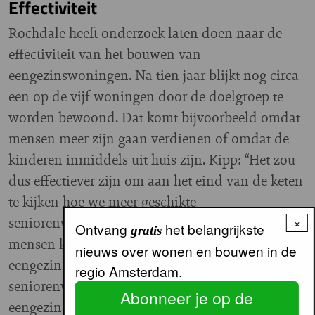
Effectiviteit
Rochdale heeft onderzoek laten doen naar de
effectiviteit van het bouwen van
eengezinswoningen. Na tien jaar blijkt nog circa
een op de vijf woningen door de doelgroep te
worden bewoond. Dat komt bijvoorbeeld omdat
mensen meer zijn gaan verdienen of omdat de
kinderen inmiddels uit huis zijn. Kipp: “Het zou
dus effectiever zijn om aan het eind van de keten
te kijken hoe we meer geschikte
seniorenwoningen kunnen bouwen, zodat
×
Ontvang
het belangrijkste
gratis
mensen kunnen doorstromen en er
nieuws over wonen en bouwen in de
eengezinswoningen vrijkomen. We kunnen meer
regio Amsterdam.
seniorenwoningen bouwen dan
Abonneer je op de
eengezinswoningen, want seniorenwoningen