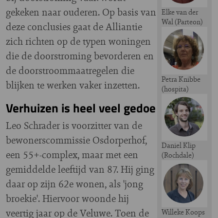
gekeken naar ouderen. Op basis van
Elke van der
Wal (Parteon)
deze conclusies gaat de Alliantie
Image
zich richten op de typen woningen
die de doorstroming bevorderen en
de doorstroommaatregelen die
Petra Knibbe
blijken te werken vaker inzetten.
(hospita)
Image
Verhuizen is heel veel gedoe
Leo Schrader is voorzitter van de
bewonerscommissie Osdorperhof,
Daniel Klip
een 55+-complex, maar met een
(Rochdale)
Image
gemiddelde leeftijd van 87. Hij ging
daar op zijn 62e wonen, als 'jong
broekie'. Hiervoor woonde hij
veertig jaar op de Veluwe. Toen de
Willeke Koops