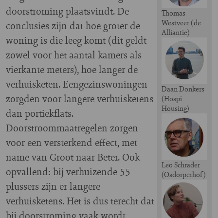
doorstroming plaatsvindt. De
Thomas
Westveer (de
conclusies zijn dat hoe groter de
Alliantie)
woning is die leeg komt (dit geldt
Image
zowel voor het aantal kamers als
vierkante meters), hoe langer de
verhuisketen. Eengezinswoningen
Daan Donkers
zorgden voor langere verhuisketens
(Hospi
Housing)
dan portiekflats.
Image
Doorstroommaatregelen zorgen
voor een versterkend effect, met
name van Groot naar Beter. Ook
Leo Schrader
opvallend: bij verhuizende 55-
(Osdorperhof)
Image
plussers zijn er langere
verhuisketens. Het is dus terecht dat
bij doorstroming vaak wordt