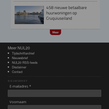
458 nieuwe betaalbare
huurwoningen op
Cruquiuseiland
Meer
Meer NUL20
Meer NUL20
Tijdschriftarchief
Nieuwsbrief
NUL20 RSS-feeds
Disclaimer
Contact
NIEUWSBRIEF
E-mailadres *
Voornaam