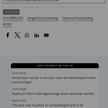
TREFWOORD
HUURBELEID
Jongerenhuisvesting
Seniorenhuisvesting
AFWC
GERELATEERDE ARTIKELEN
23.07.2026
Amsterdam verloor in een jaar meer dan duizend particuliere
huurwoningen
13.07.2026
Baaibuurt West moet eigenzinnige woon-werkwijk worden
08.07.2026
CRa pleit voor kwaliteit en verbeeldingskracht in de