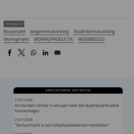
TREFWOORD
Bouwmarkt
Jongerenhuisvesting
Studentenhuisvesting
Woningmarkt
WONINGPRODUCTIE
WOONBELEID
GERELATEERDE ARTIKELEN
23.07.2026
Amsterdam verloor in een jaar meer dan duizend particuliere
huurwoningen
23.07.2026
“De huurmarkt is een schoolvoorbeeld van marktfalen”
21.07.2026