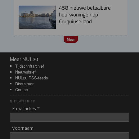
458 nieuwe betaalbare
huurwoningen op
Cruquiuseiland
Meer
Meer NUL20
Meer NUL20
Tijdschriftarchief
Nieuwsbrief
NUL20 RSS-feeds
Disclaimer
Contact
NIEUWSBRIEF
E-mailadres *
Voornaam