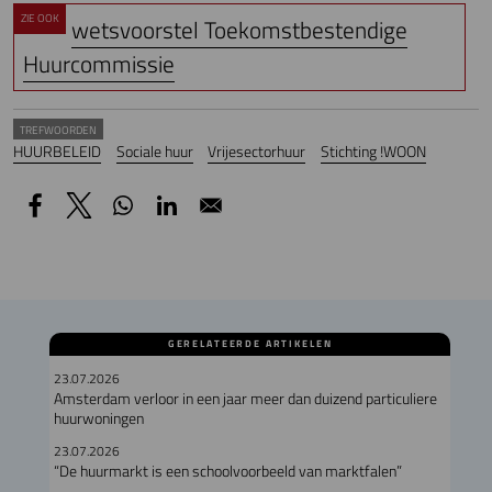
ZIE OOK
wetsvoorstel Toekomstbestendige
Huurcommissie
TREFWOORDEN
HUURBELEID
Sociale huur
Vrijesectorhuur
Stichting !WOON
GERELATEERDE ARTIKELEN
23.07.2026
Amsterdam verloor in een jaar meer dan duizend particuliere
huurwoningen
23.07.2026
“De huurmarkt is een schoolvoorbeeld van marktfalen”