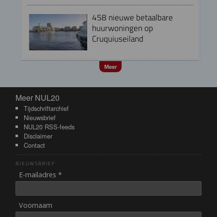
458 nieuwe betaalbare
huurwoningen op
Cruquiuseiland
Meer
Meer NUL20
Meer NUL20
Tijdschriftarchief
Nieuwsbrief
NUL20 RSS-feeds
Disclaimer
Contact
NIEUWSBRIEF
E-mailadres *
Voornaam