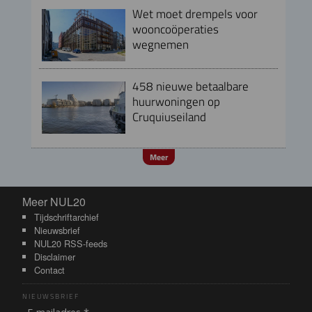
Wet moet drempels voor
wooncoöperaties
wegnemen
458 nieuwe betaalbare
huurwoningen op
Cruquiuseiland
Meer
Meer NUL20
Meer NUL20
Tijdschriftarchief
Nieuwsbrief
NUL20 RSS-feeds
Disclaimer
Contact
NIEUWSBRIEF