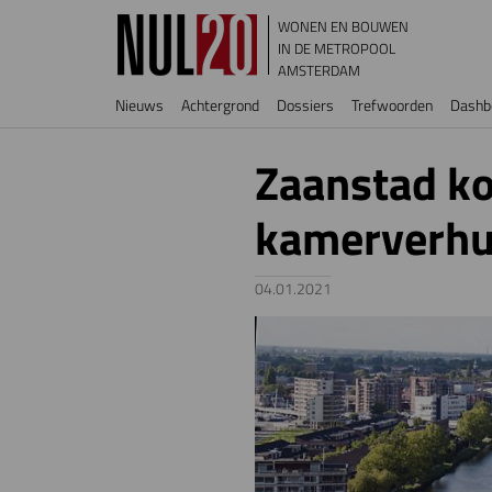
Overslaan en naar de inhoud gaan
WONEN EN BOUWEN
IN DE METROPOOL
AMSTERDAM
Hoofdnavigatie
Nieuws
Achtergrond
Dossiers
Trefwoorden
Dashb
Zaanstad ko
kamerverhu
04.01.2021
Image