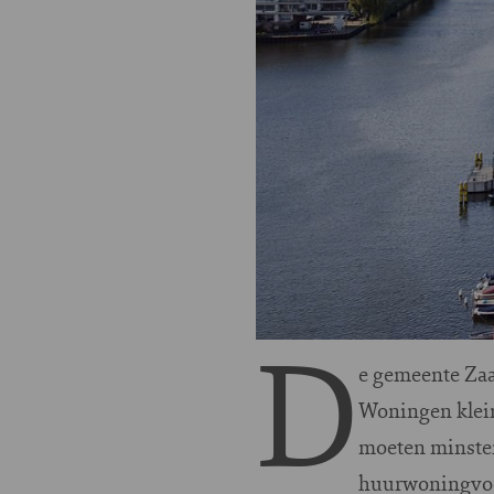
D
e gemeente Zaa
Woningen klei
moeten minstens
huurwoningvoor