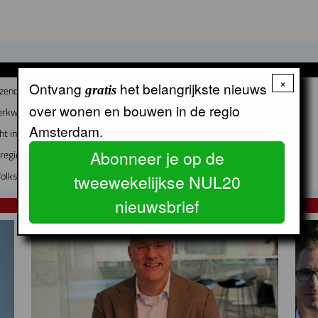
GERELATEERDE ARTIKELEN
×
Ontvang
het belangrijkste nieuws
gratis
zend particuliere huurwoningen
over wonen en bouwen in de regio
erkwijk worden
Amsterdam.
cht in de woonopgave
Abonneer je op de
regie op volkshuisvesting
olkshuisvesting: woningbouw trekt aan
tweewekelijkse NUL20
nieuwsbrief
NUL20 NIEUWS