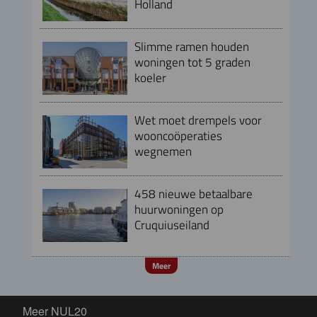
Holland
Slimme ramen houden
woningen tot 5 graden
koeler
Wet moet drempels voor
wooncoöperaties
wegnemen
458 nieuwe betaalbare
huurwoningen op
Cruquiuseiland
Meer
Meer NUL20
Meer NUL20