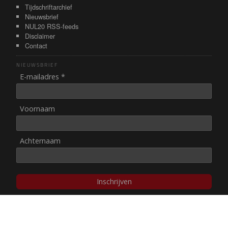
Tijdschriftarchief
Nieuwsbrief
NUL20 RSS-feeds
Disclaimer
Contact
NIEUWSBRIEF
E-mailadres *
Voornaam
Achternaam
Inschrijven
© NUL20, 2002-heden,
auteursrechten/disclaimer
Stichting NUL20 heeft de
ANBI-status
.