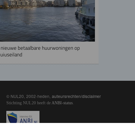
nieuwe betaalbare huurwoningen op
uiuseiland
© NUL20, 2002-heden,
auteursrechten/disclaimer
Stichting NUL20 heeft de
ANBI-status
.
Image