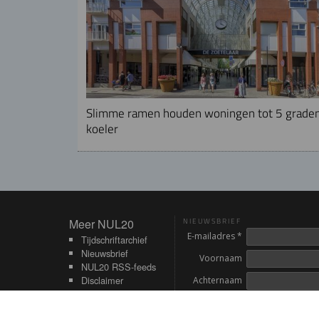
Slimme ramen houden woningen tot 5 grade
koeler
Meer NUL20
Meer NUL20
NIEUWSBRIEF
E-mailadres *
Tijdschriftarchief
Nieuwsbrief
Voornaam
NUL20 RSS-feeds
Disclaimer
Achternaam
Contact
Inschrijven