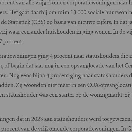
procent van alle vrijgekomen corporatiewoningen naar 
rs. Het gaat daarbij om ruim 13.000 sociale huurwonin
de Statistiek (CBS) op basis van nieuwe cijfers. In da
rij waar een ander huishouden in ging wonen. In de vijf
7 procent.
oratiewoningen ging 4 procent naar statushouders die 
, of begin dat jaar nog in een opvanglocatie van het C
en. Nog eens bijna 4 procent ging naar statushouders di
adden. Zij woonden niet meer in een COA-opvanglocati
n statushouder was een starter op de woningmarkt: zij 
ingen dat in 2023 aan statushouders werd toegewezen, v
8 procent van de vrijkomende corporatiewoningen. In 