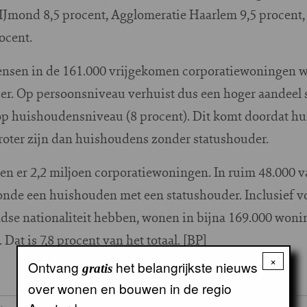
n IJmond 8,5 procent, Agglomeratie Haarlem 9,5 procent,
ocent.
ensen in de 161.000 vrijgekomen corporatiewoningen 
r. Op persoonsniveau verhuist dus een hoger aandeel s
op huishoudensniveau (8 procent). Dit komt doordat h
oter zijn dan huishoudens zonder statushouder.
en er 2,2 miljoen corporatiewoningen. In ruim 48.000 
oonde een huishouden met een statushouder. Inclusief 
dse nationaliteit hebben, wonen in bijna 169.000 woni
Dat is 7,8 procent van het totaal. [BP]
×
Ontvang
het belangrijkste nieuws
gratis
over wonen en bouwen in de regio