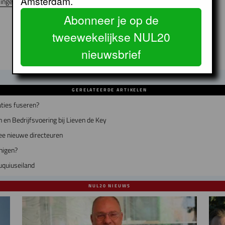
Amsterdam.
lingen
WONINGCORPORATIES
Abonneer je op de
tweewekelijkse NUL20
nieuwsbrief
GERELATEERDE ARTIKELEN
ties fuseren?
 en Bedrijfsvoering bij Lieven de Key
ee nieuwe directeuren
nigen?
uquiuseiland
NUL20 NIEUWS