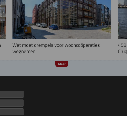
n
Wet moet drempels voor wooncoöperaties
458 
wegnemen
Cruq
Meer