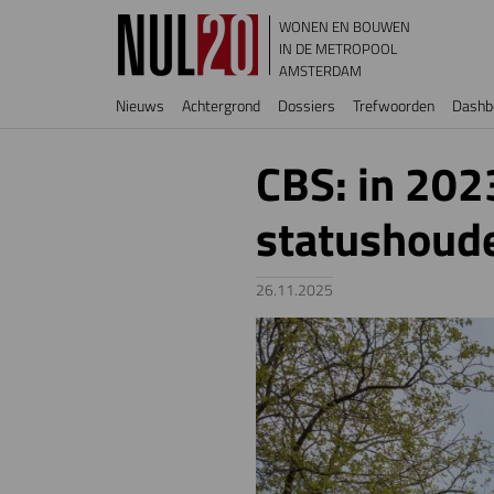
Overslaan en naar de inhoud gaan
WONEN EN BOUWEN
IN DE METROPOOL
AMSTERDAM
Hoofdnavigatie
Nieuws
Achtergrond
Dossiers
Trefwoorden
Dashb
CBS: in 202
statushoud
26.11.2025
Image