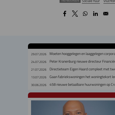
Sociale huur
Vluchte
TREFWOORDEN
Moeten hooggelegen en laaggelegen corpora
29.07.2026
Peter Kranenburg nieuwe directeur Financiën
24.07.2026
Directieteam Eigen Haard compleet met tw
21.07.2026
Gaan fabriekswoningen het woningtekort le
13.07.2026
458 nieuwe betaalbare huurwoningen op Cr
30.06.2026