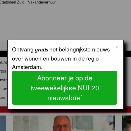
Stadsdeel Zuid
Vakantieverhuur
×
Ontvang
het belangrijkste nieuws
gratis
GERELATEERDE ARTIKELEN
over wonen en bouwen in de regio
 SCALA
Amsterdam.
poraties niet redden
Abonneer je op de
enstad
tweewekelijkse NUL20
tement
nieuwsbrief
ken
NUL20 NIEUWS