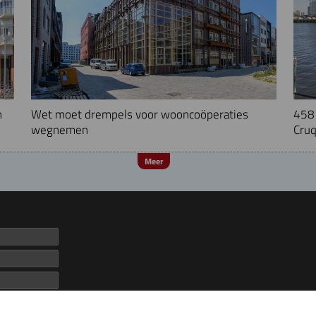
n
Wet moet drempels voor wooncoöperaties
458 
wegnemen
Cruq
Meer