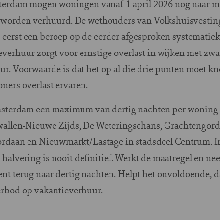
terdam mogen woningen vanaf 1 april 2026 nog naar ma
en worden verhuurd. De wethouders van Volkshuisvest
 eerst een beroep op de eerder afgesproken systematiek
everhuur zorgt voor ernstige overlast in wijken met zwa
uur. Voorwaarde is dat het op al die drie punten moet k
oners overlast ervaren.
Amsterdam een maximum van dertig nachten per woning p
wallen-Nieuwe Zijds, De Weteringschans, Grachtengord
rdaan en Nieuwmarkt/Lastage in stadsdeel Centrum. In
alvering is nooit definitief. Werkt de maatregel en nee
ent terug naar dertig nachten. Helpt het onvoldoende, 
verbod op vakantieverhuur.