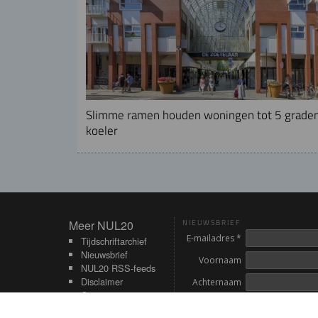
Slimme ramen houden woningen tot 5 grade
koeler
Meer NUL20
Meer NUL20
NIEUWSBRIEF
E-mailadres *
Tijdschriftarchief
Nieuwsbrief
Voornaam
NUL20 RSS-feeds
Disclaimer
Achternaam
Contact
Inschrijven