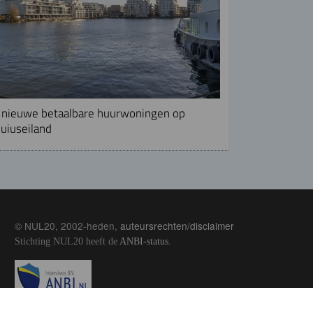
nieuwe betaalbare huurwoningen op
uiuseiland
© NUL20, 2002-heden,
auteursrechten/disclaimer
Stichting NUL20 heeft de
ANBI-status
.
Image