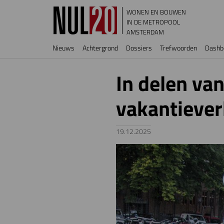
Overslaan en naar de inhoud gaan
WONEN EN BOUWEN
IN DE METROPOOL
AMSTERDAM
Hoofdnavigatie
Nieuws
Achtergrond
Dossiers
Trefwoorden
Dashb
In delen va
vakantiever
19.12.2025
Image