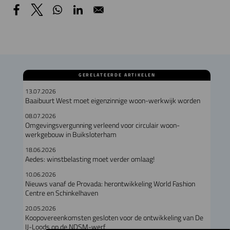
GERELATEERDE ARTIKELEN
13.07.2026
Baaibuurt West moet eigenzinnige woon-werkwijk worden
08.07.2026
Omgevingsvergunning verleend voor circulair woon-
werkgebouw in Buiksloterham
18.06.2026
Aedes: winstbelasting moet verder omlaag!
10.06.2026
Nieuws vanaf de Provada: herontwikkeling World Fashion
Centre en Schinkelhaven
20.05.2026
Koopovereenkomsten gesloten voor de ontwikkeling van De
IJ-Loods op de NDSM-werf