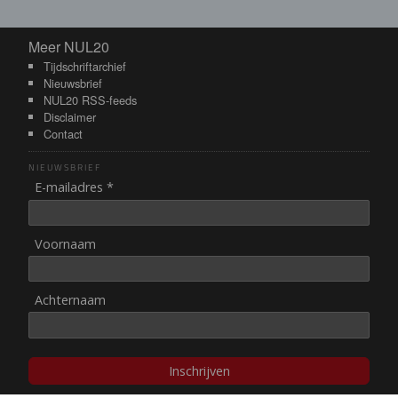
Meer NUL20
Meer NUL20
Tijdschriftarchief
Nieuwsbrief
NUL20 RSS-feeds
Disclaimer
Contact
NIEUWSBRIEF
E-mailadres *
Voornaam
Achternaam
Inschrijven