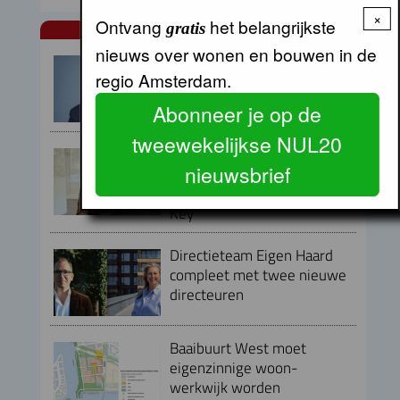
×
Ontvang
het belangrijkste
gratis
NUL20 NIEUWS
nieuws over wonen en bouwen in de
Armand van de Laar per 1
regio Amsterdam.
september aangesteld als
secretaris-directeur MRA
Abonneer je op de
tweewekelijkse NUL20
Peter Kranenburg nieuwe
nieuwsbrief
directeur Financiën en
Bedrijfsvoering bij Lieven de
Key
Directieteam Eigen Haard
compleet met twee nieuwe
directeuren
Baaibuurt West moet
eigenzinnige woon-
werkwijk worden