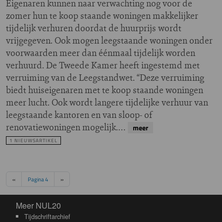
Eigenaren kunnen naar verwachting nog voor de
zomer hun te koop staande woningen makkelijker
tijdelijk verhuren doordat de huurprijs wordt
vrijgegeven. Ook mogen leegstaande woningen onder
voorwaarden meer dan éénmaal tijdelijk worden
verhuurd. De Tweede Kamer heeft ingestemd met
verruiming van de Leegstandwet. “Deze verruiming
biedt huiseigenaren met te koop staande woningen
meer lucht. Ook wordt langere tijdelijke verhuur van
leegstaande kantoren en van sloop- of
renovatiewoningen mogelijk.…
meer
1 NIEUWSARTIKEL
Paginering
Vorige pagina
Volgende pagina
‹‹
Pagina 4
››
Meer NUL20
Meer NUL20
Tijdschriftarchief