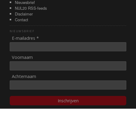
Nieuwsbrief
NUL20 RSS-feeds
Disclaimer
Contact
NIEUWSBRIEF
E-mailadres *
Voornaam
Achternaam
Inschrijven
© NUL20, 2002-heden,
auteursrechten/disclaimer
Stichting NUL20 heeft de
ANBI-status
.
Image