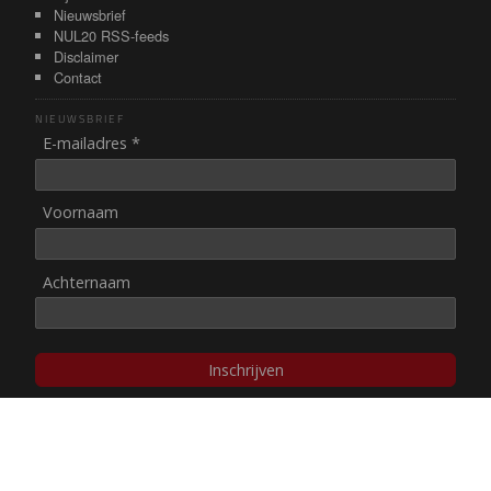
Nieuwsbrief
NUL20 RSS-feeds
Disclaimer
Contact
NIEUWSBRIEF
E-mailadres *
Voornaam
Achternaam
Inschrijven
© NUL20, 2002-heden,
auteursrechten/disclaimer
Stichting NUL20 heeft de
ANBI-status
.
Image