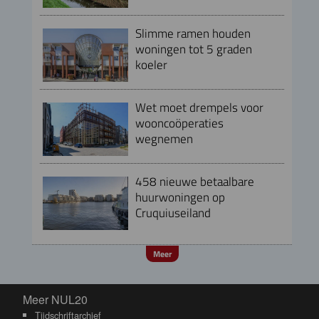
Slimme ramen houden
woningen tot 5 graden
koeler
Wet moet drempels voor
wooncoöperaties
wegnemen
458 nieuwe betaalbare
huurwoningen op
Cruquiuseiland
Meer
Meer NUL20
Meer NUL20
Tijdschriftarchief