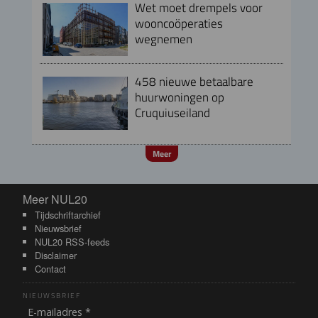
Wet moet drempels voor
wooncoöperaties
wegnemen
458 nieuwe betaalbare
huurwoningen op
Cruquiuseiland
Meer
Meer NUL20
Meer NUL20
Tijdschriftarchief
Nieuwsbrief
NUL20 RSS-feeds
Disclaimer
Contact
NIEUWSBRIEF
E-mailadres *