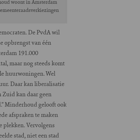
rhoud woont in Amsterdam
e gemeenteraadsverkiezingen
democraten. De PvdA wil
de opbrengst van één
terdam 191.000
antal, maar nog steeds komt
ale huurwoningen. Wel
uur. Daar kan liberalisatie
m Zuid kan daar geen
d.” Minderhoud gelooft ook
ede afspraken te maken
re plekken. Vervolgens
elde stad, niet een stad