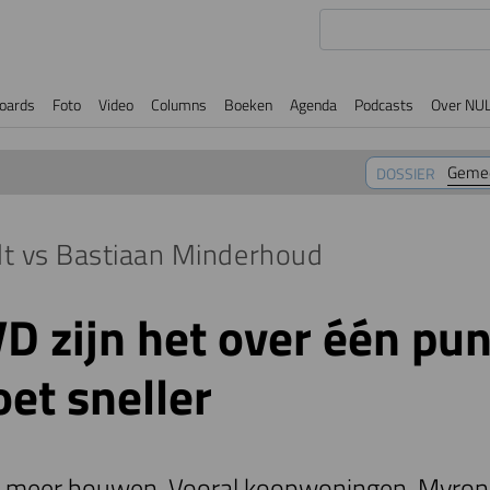
oards
Foto
Video
Columns
Boeken
Agenda
Podcasts
Over NU
Gemee
DOSSIER
t vs Bastiaan Minderhoud
D zijn het over één pun
t sneller
l meer bouwen. Vooral koopwoningen. Myron 