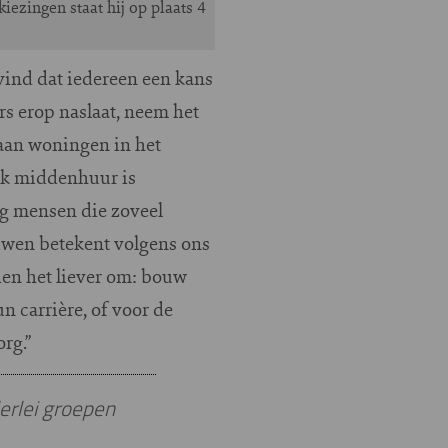
ezingen staat hij op plaats 4
vind dat iedereen een kans
s erop naslaat, neem het
aan woningen in het
ook middenhuur is
nig mensen die zoveel
uwen betekent volgens ons
ien het liever om: bouw
n carrière, of voor de
rg.”
erlei groepen