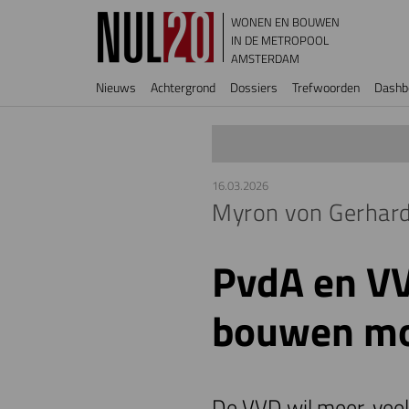
Overslaan en naar de inhoud gaan
WONEN EN BOUWEN
IN DE METROPOOL
AMSTERDAM
Hoofdnavigatie
Nieuws
Achtergrond
Dossiers
Trefwoorden
Dashb
16.03.2026
Myron von Gerhard
PvdA en VV
bouwen moe
De VVD wil meer, vee