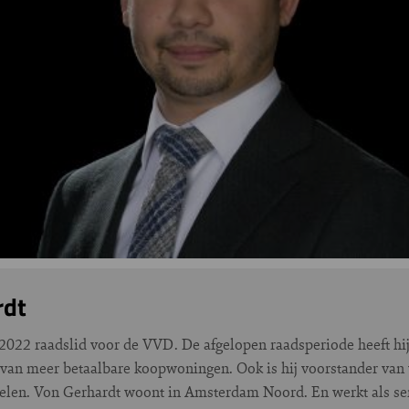
rdt
2022 raadslid voor de VVD. De afgelopen raadsperiode heeft hi
van meer betaalbare koopwoningen. Ook is hij voorstander van
len. Von Gerhardt woont in Amsterdam Noord. En werkt als seni