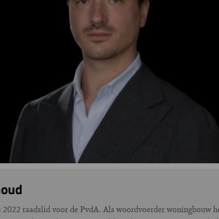
houd
s 2022 raadslid voor de PvdA. Als woordvoerder woningbouw hee