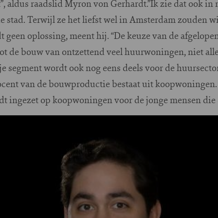
”, aldus raadslid Myron von Gerhardt.”Ik zie dat ook in
 stad. Terwijl ze het liefst wel in Amsterdam zouden wi
 geen oplossing, meent hij. “De keuze van de afgelopen
l tot de bouw van ontzettend veel huurwoningen, niet all
je segment wordt ook nog eens deels voor de huursecto
rocent van de bouwproductie bestaat uit koopwoningen.
ordt ingezet op koopwoningen voor de jonge mensen die 