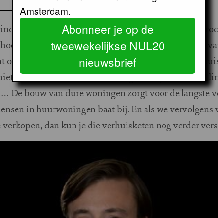
Amsterdam.
Abonneer je op de
inderhoud een denkfout maakt. “Ongeveer veertig proc
tweewekelijkse NUL20
hoog inkomen. Die bouwverdeling waar de PvdA zo van 
t of leraar die een gezin gaat stichten wil graag een hu
nieuwsbrief
t voor die mensen is, dat is volgens mij de fout die l
en… De bouw van dure woningen zorgt voor de langste 
 mensen in huurwoningen baat bij. En als we vervolgens
 verkopen, dan kun je die verhuisketen nog verder vers