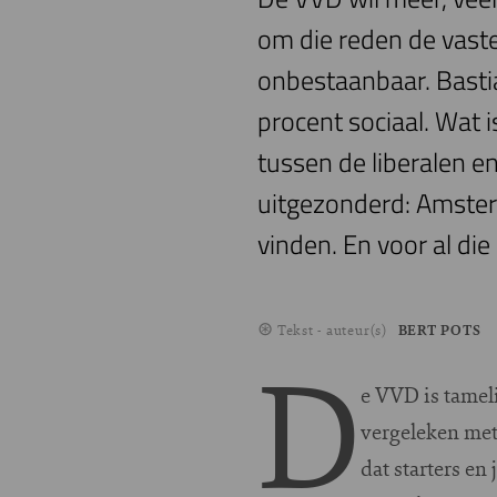
om die reden de vast
onbestaanbaar. Basti
procent sociaal. Wat 
tussen de liberalen en
uitgezonderd: Amsterd
vinden. En voor al d
Tekst - auteur(s)
BERT POTS
D
e VVD is tamel
vergeleken met
dat starters en