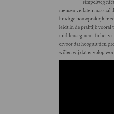
simpelweg niet
mensen verlaten massaal de
huidige bouwpraktijk biedt
leidt in de praktijk voora
middensegment. In het vri
ervoor dat hooguit tien p
willen wij dat er volop w
Image