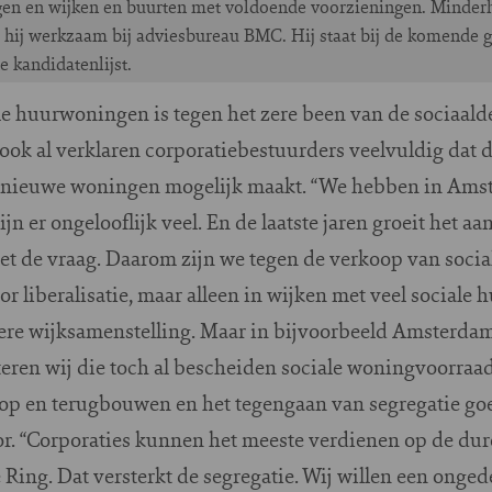
gen en wijken en buurten met voldoende voorzieningen. Minde
 is hij werkzaam bij adviesbureau BMC. Hij staat bij de komend
e kandidatenlijst.
ale huurwoningen is tegen het zere been van de sociaal
ook al verklaren corporatiebestuurders veelvuldig dat 
 nieuwe woningen mogelijk maakt. “We hebben in Ams
n er ongelooflijk veel. En de laatste jaren groeit het a
et de vraag. Daarom zijn we tegen de verkoop van soci
 liberalisatie, maar alleen in wijken met veel sociale h
ere wijksamenstelling. Maar in bijvoorbeeld Amsterda
teren wij die toch al bescheiden sociale woningvoorraa
op en terugbouwen en het tegengaan van segregatie go
or. “Corporaties kunnen het meeste verdienen op de du
Ring. Dat versterkt de segregatie. Wij willen een ongede