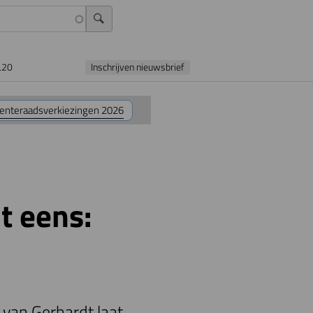
L20
Inschrijven nieuwsbrief
nteraadsverkiezingen 2026
t eens:
van Gerhardt laat