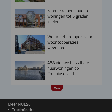
Slimme ramen houden
woningen tot 5 graden
koeler
Wet moet drempels voor
wooncoöperaties
wegnemen
458 nieuwe betaalbare
huurwoningen op
Cruquiuseiland
Meer
Meer NUL20
Meer NUL20
Tijdschriftarchief