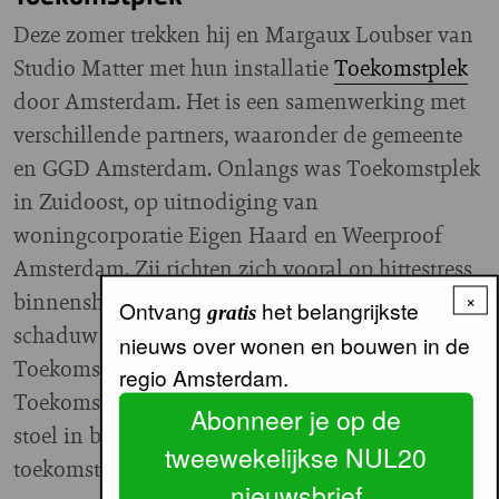
Deze zomer trekken hij en Margaux Loubser van
Studio Matter met hun installatie
Toekomstplek
door Amsterdam. Het is een samenwerking met
verschillende partners, waaronder de gemeente
en GGD Amsterdam. Onlangs was Toekomstplek
in Zuidoost, op uitnodiging van
woningcorporatie Eigen Haard en Weerproof
Amsterdam. Zij richten zich vooral op hittestress
binnenshuis, maar zien ook het belang van
×
Ontvang
het belangrijkste
gratis
schaduw voor het welzijn van bewoners.
nieuws over wonen en bouwen in de
Toekomstplek is geïnspireerd op de
regio Amsterdam.
Toekomststoel, een initiatief om altijd een lege
Abonneer je op de
stoel in bestuurskamers neer te zetten die
tweewekelijkse NUL20
toekomstige generaties vertegenwoordigt. “Dit is
nieuwsbrief