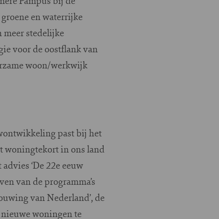
Almere Pampus bij de
groene en waterrijke
 meer stedelijke
gie voor de oostflank van
uurzame woon/werkwijk
ontwikkeling past bij het
t woningtekort in ons land
t advies ‘De 22e eeuw
rijven van de programma’s
bouwing van Nederland’, de
m nieuwe woningen te