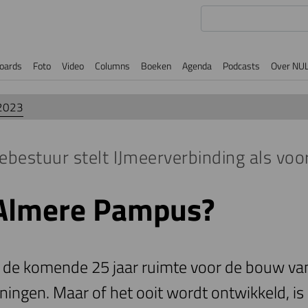
oards
Foto
Video
Columns
Boeken
Agenda
Podcasts
Over NU
2023
ebestuur stelt IJmeerverbinding als vo
 Almere Pampus?
 de komende 25 jaar ruimte voor de bouw va
ingen. Maar of het ooit wordt ontwikkeld, is