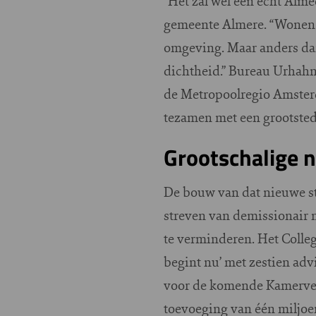
“Het zal wel een echt Alme
gemeente Almere. “Wonen i
omgeving. Maar anders dan 
dichtheid.” Bureau Urhahn 
de Metropoolregio Amster
tezamen met een grootstede
Grootschalige
De bouw van dat nieuwe st
streven van demissionair 
te verminderen. Het Colleg
begint nu’ met zestien adv
voor de komende Kamerverk
toevoeging van één miljoe