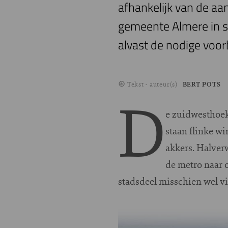
afhankelijk van de aa
gemeente Almere in s
alvast de nodige voo
Tekst - auteur(s)
BERT POTS
D
e zuidwesthoek
staan flinke w
akkers. Halver
de metro naar 
stadsdeel misschien wel vi
Image