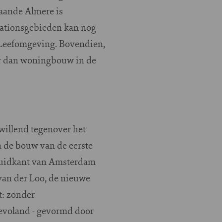
aande Almere is
stationsgebieden kan nog
 Leefomgeving. Bovendien,
ler dan woningbouw in de
lwillend tegenover het
 de bouw van de eerste
 zuidkant van Amsterdam
an der Loo, de nieuwe
t: zonder
evoland - gevormd door