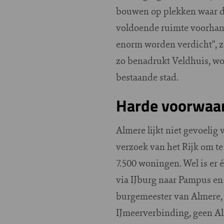
bouwen op plekken waar de
voldoende ruimte voorhande
enorm worden verdicht”, z
zo benadrukt Veldhuis, wo
bestaande stad.
Harde voorwaa
Almere lijkt niet gevoelig
verzoek van het Rijk om t
7.500 woningen. Wel is er
via IJburg naar Pampus e
burgemeester van Almere, 
IJmeerverbinding, geen A