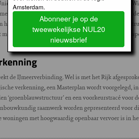
e en SGP - laat er geen misverstand over bestaan. “Wij 
Amsterdam.
meerdere soorten vervoer als harde voorwaarde voor d
Abonneer je op de
 het daarom belangrijk dat het Ministerie van Infrastr
tweewekelijkse NUL20
meerjarenprogramma infrastructuur, ruimte en transport
nieuwsbrief
erkenning
ekt de IJmeerverbinding. Wel is met het Rijk afgesprok
gische verkenning, een Masterplan wordt voorgelegd, in
elen ‘groenblauwstructuur’ en een voorkeurstracé voor 
edenbouwkundig raamwerk worden gepresenteerd voor di
ie woningen met hoogwaardig openbaar vervoer is in h