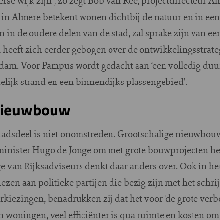
erse wijk zijn”, zo zegt Bob van Ree, projectdirecteur 
n Almere betekent wonen dichtbij de natuur en in een 
in de oudere delen van de stad, zal sprake zijn van een
heeft zich eerder gebogen over de ontwikkelingsstrate
dam. Voor Pampus wordt gedacht aan ‘een volledig d
lijk strand en een binnendijks plassengebied’.
 nieuwbouw
adsdeel is niet onomstreden. Grootschalige nieuwbouw
minister Hugo de Jonge om met grote bouwprojecten he
e van Rijksadviseurs denkt daar anders over. Ook in he
iezen aan politieke partijen die bezig zijn met het sch
iezingen, benadrukken zij dat het voor ‘de grote ver
n woningen, veel efficiënter is qua ruimte en kosten o