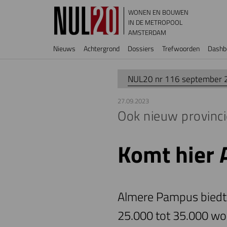
Overslaan en naar de inhoud gaan
WONEN EN BOUWEN
IN DE METROPOOL
AMSTERDAM
Hoofdnavigatie
Nieuws
Achtergrond
Dossiers
Trefwoorden
Dashb
NUL20 nr 116 september 
27.09.2023
Ook nieuw provinci
Komt hier
Almere Pampus biedt
25.000 tot 35.000 won