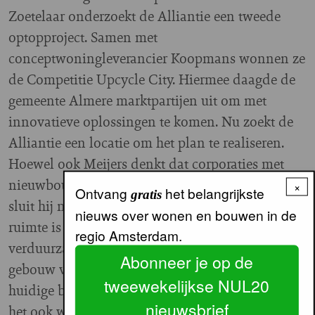
Zoetelaar onderzoekt de Alliantie een tweede
optopproject. Samen met
conceptwoningleverancier Koopmans wonnen ze
de Competitie Upcycle City. Hiermee daagde de
gemeente Almere marktpartijen uit om met
innovatieve oplossingen te komen. Nu zoekt de
Alliantie een locatie om het plan te realiseren.
Hoewel ook Meijers denkt dat corporaties met
nieuwbouw de grootste klappen kunnen maken,
×
Ontvang
het belangrijkste
gratis
sluit hij nog meer optopprojecten niet uit. “De
nieuws over wonen en bouwen in de
ruimte is schaars en in combinatie met
regio Amsterdam.
verduurzaming kun je de kwaliteit van een heel
Abonneer je op de
gebouw vergroten. Wel is het belangrijk om de
tweewekelijkse NUL20
huidige bewoners erbij te betrekken. Zij moeten
nieuwsbrief
het ook willen.”