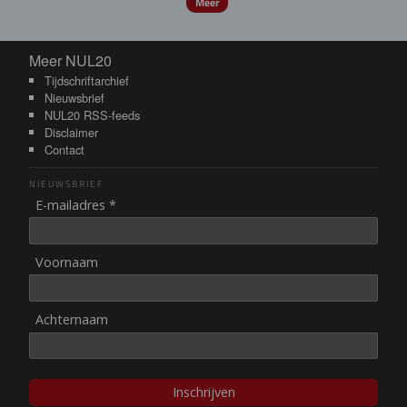
Meer
Meer NUL20
Meer NUL20
Tijdschriftarchief
Nieuwsbrief
NUL20 RSS-feeds
Disclaimer
Contact
NIEUWSBRIEF
E-mailadres *
Voornaam
Achternaam
Inschrijven