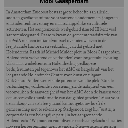
Mooi Gaasperdam
In Amsterdam Zuidoost bestaat grote behoefte aan allerlei
soorten goedkope ruimte voor startende ondernemers, jongeren-
en studentenhuisvesting en maatschappelijke en culturele
activiteiten. Het aangrenzende werkgebied Amstel III kent veel
kantorenleegstand. Daarom kwam de gemeenteraadsfractie van
de PvdA met een initiatiefvoorstel over nieuw leven in de
leegstaande kantoren en verbinding van dat gebied met
Holendrecht. Raadslid Michiel Mulder pleit in ‘Mooi Gaasperdam:
Holendrecht welvarend en verbonden’ voor jongerenhuisvesting
vlak naast winkelcentrum Holendrecht, goedkopere
bedrijfsruimten pal tegenover het AMC en hergebruik van het
leegstaande Holendrecht Centre voor kunst en uitgaan.
Ook Gerard Anderiesen ziet de potenties van die plek. “Goede
verbindingen, voldoende voorzieningen, de nabijheid van een
woonwijk en de aanwezigheid van het AMC doen de kansen voor
een succesvolle transformatie van dat gebied groeien.” Maar voor
de aankoop van zo’n leegstaand kantoorgebouw hoeft de
gemeenschap niet te rekenen op Stadgenoot, zegt hij. Juist zijn
corporatie is een belangrijke partij in het aangrenzende
Holendrecht. “Wij moeten voor diverse reeds aangekochte locaties
nog een herbestemming zien te vinden. Nieuwe acquisities zijn