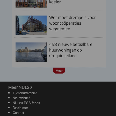
koeler
Wet moet drempels voor
wooncoöperaties
wegnemen
458 nieuwe betaalbare
huurwoningen op
Cruquiuseiland
Meer
Meer NUL20
Meer NUL20
Tijdschriftarchief
Nieuwsbrief
NUL20 RSS-feeds
Disclaimer
Contact