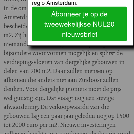
regio Amsterdam.
in de omgeving van de Hogehilweg in
Abonneer je op de
Amsterdam Zuidoost. “Daar vinden we
tweewekelijkse NUL20
bescheiden kantoorpanden van 3.000 tot 5.000
nieuwsbrief
m2. Zij hebben hun tijd echt gehad. Daar wil
niemand meer in. Stel, je maakt op die plek
bijzondere woonvormen mogelijk en splitst de
verdiepingsvloeren van dergelijke gebouwen in
delen van 200 m2. Daar zullen mensen op
afkomen die anders niet aan Zuidoost zullen
denken. Voor dergelijke pioniers moet de prijs
wel gunstig zijn. Dat vraagt nog een stevige
afwaardering. De verkoopwaarde van die
gebouwen lag een paar jaar geleden nog op 1500
tot 2000 euro per m2. Nieuwe investeringen
zullen zich echter pas aandienen als de prijs rond