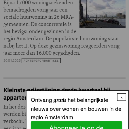
Bijna 17.000 woningzoekenden
bemachtigden vorig jaar een
sociale huurwoning in 26 MRA-
gemeenten. De concurrentie is
het hevigst onder gezinnen in de
regio Amsterdam. De populairste huurwoning staat
nabij het IJ. Op deze gezinswoning reageerden vorig
jaar meer dan 16.000 gegadigden.
20.01.2026
ACHTERGRONDARTIKEL
Kleinste prijsstijging derde kwartaal bij
appartementen
×
Ontvang
het belangrijkste
gratis
In het derde kwartaal van 2025
nieuws over wonen en bouwen in de
werden bijna 62.600 woningen
regio Amsterdam.
verkocht. Dat is 16% meer dan
Abonneer je op de
een jaar eerder en het hoogste