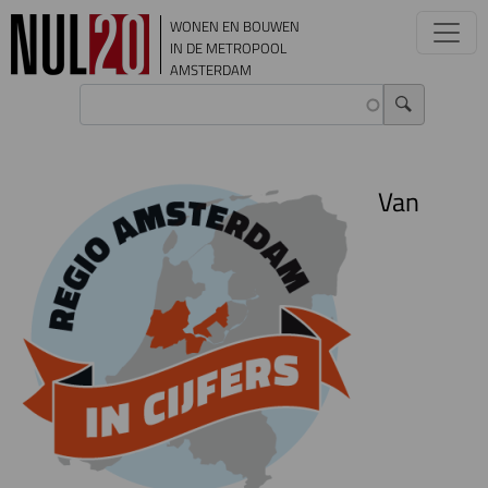
Overslaan en naar de inhoud gaan
WONEN EN BOUWEN
IN DE METROPOOL
AMSTERDAM
Van