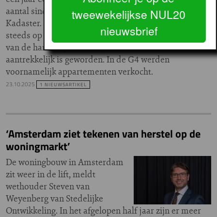
aantal sinds corona. Dat blijkt uit cijfers van het
tweewekelijkse NUL20
Kadaster. De stijging komt volgens het Kadaster nog
nieuwsbrief
steeds op het conto van investeerders, die woningen
van de hand blijven doen, omdat verhuur minder
aantrekkelijk is geworden. In de G4 werden
voornamelijk appartementen verkocht.
23.10.2025
1 NIEUWSARTIKEL
‘Amsterdam ziet tekenen van herstel op de
woningmarkt’
De woningbouw in Amsterdam
zit weer in de lift, meldt
wethouder Steven van
Weyenberg van Stedelijke
Ontwikkeling. In het afgelopen half jaar zijn er meer