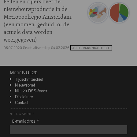
Feiten en cijfers over de
nieuwbouwproductie in de
Metropoolregio Amsterdam.
(een moment geduld tot de
actuele data worden
weergegeven)
06.07.2020
Geactualiseerd op
04.02.2026
ACHTERGRONDARTIKEL
Meer NUL20
Meer NUL20
Tijdschriftarchief
Nieuwsbrief
NUL20 RSS-feeds
Disclaimer
Contact
NIEUWSBRIEF
E-mailadres *