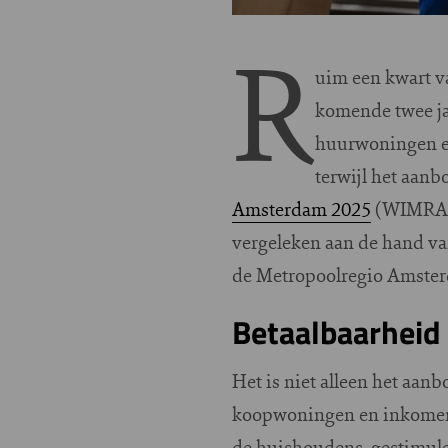
R
uim een kwart v
komende twee jaa
huurwoningen en
terwijl het aanbo
Amsterdam 2025
(WIMRA), 
vergeleken aan de hand v
de Metropoolregio Amster
Betaalbaarheid
Het is niet alleen het aanb
koopwoningen en inkomens
de huishoudens, gestimule