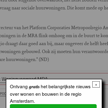
vraag naar sociale huurwoningen. Die komt mede op he
irecteur van het Platform Corporaties Metropoolregio 
oningen in de MRA flink omhoog om in de buurt te kom
io draagt daar goed aan bij, maar ongeveer de helft heef
urwoningen gebouwd. Ook zij moeten hun verantwoorde
bare huurwoningen." (ND)
: Woningvoorraad MRA
×
Ontvang
het belangrijkste nieuws
gratis
over wonen en bouwen in de regio
POOLREGIO - MRA
AFWC
Koopwoning
Betaalbare koopwoning
Amsterdam.