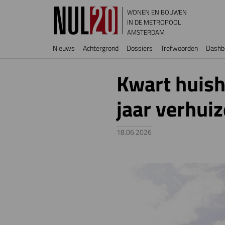
Overslaan en naar de inhoud gaan
WONEN EN BOUWEN
IN DE METROPOOL
AMSTERDAM
Hoofdnavigatie
Nieuws
Achtergrond
Dossiers
Trefwoorden
Dashb
Kwart huis
jaar verhui
18.06.2026
Image