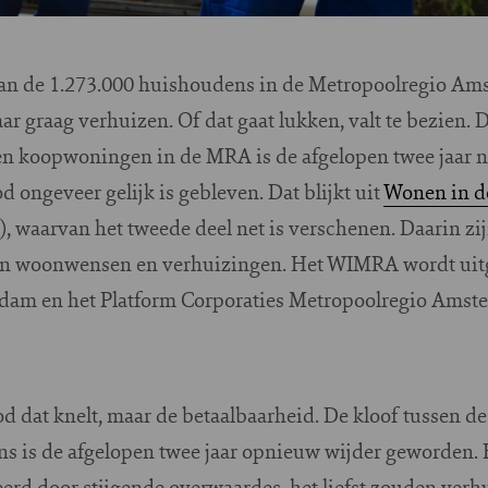
an de 1.273.000 huishoudens in de Metropoolregio A
r graag verhuizen. Of dat gaat lukken, valt te bezien. D
 koopwoningen in de MRA is de afgelopen twee jaar 
d ongeveer gelijk is gebleven. Dat blijkt uit
Wonen in d
waarvan het tweede deel net is verschenen. Daarin zi
an woonwensen en verhuizingen. Het WIMRA wordt uit
dam en het Platform Corporaties Metropoolregio Amst
od dat knelt, maar de betaalbaarheid. De kloof tussen de
 is de afgelopen twee jaar opnieuw wijder geworden. 
erd door stijgende overwaardes, het liefst zouden verh