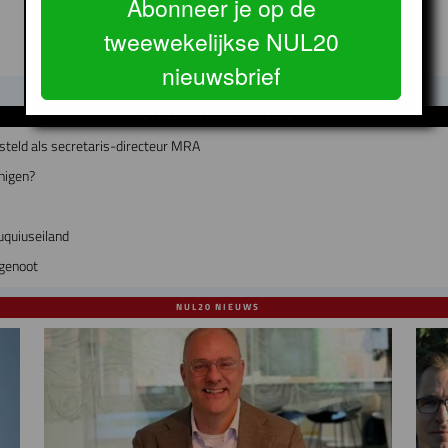
Abonneer je op de
tweewekelijkse NUL20
nieuwsbrief
GERELATEERDE ARTIKELEN
teld als secretaris-directeur MRA
nigen?
uquiuseiland
dgenoot
NUL20 NIEUWS