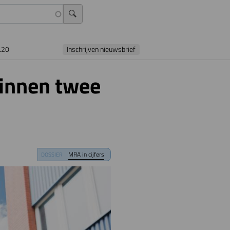
L20
Inschrijven nieuwsbrief
innen twee
MRA in cijfers
DOSSIER