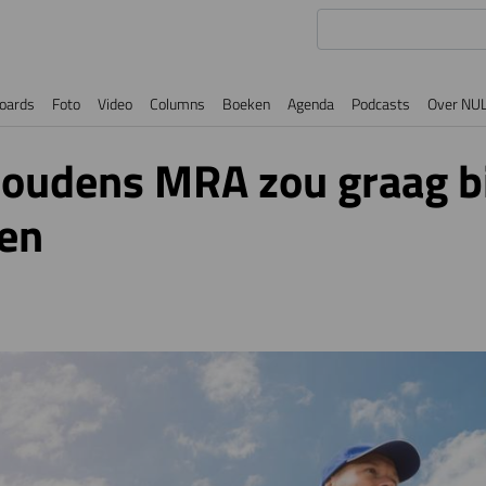
oards
Foto
Video
Columns
Boeken
Agenda
Podcasts
Over NU
houdens MRA zou graag b
zen