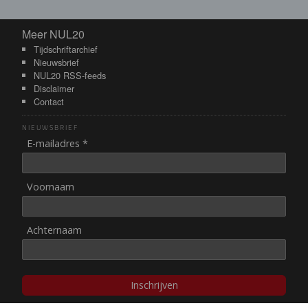
Meer NUL20
Meer NUL20
Tijdschriftarchief
Nieuwsbrief
NUL20 RSS-feeds
Disclaimer
Contact
NIEUWSBRIEF
E-mailadres *
Voornaam
Achternaam
Inschrijven