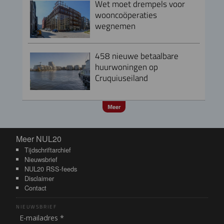
Wet moet drempels voor
wooncoöperaties
wegnemen
458 nieuwe betaalbare
huurwoningen op
Cruquiuseiland
Meer
Meer NUL20
Meer NUL20
Tijdschriftarchief
Nieuwsbrief
NUL20 RSS-feeds
Disclaimer
Contact
NIEUWSBRIEF
E-mailadres *