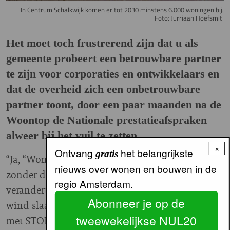
In Centrum Schalkwijk komen er tot 2030 minstens 6.000 woningen bij.
Foto: Jurriaan Hoefsmit
Het moet toch frustrerend zijn dat u als
gemeente probeert een betrouwbare partner
te zijn voor corporaties en ontwikkelaars en
dat de overheid zich een onbetrouwbare
partner toont, door een paar maanden na de
Woontop de Nationale prestatieafspraken
alweer bij het vuil te zetten.
×
Ontvang
het belangrijkste
gratis
“Ja, “Woningbouw is al ingewikkeld genoeg
nieuws over wonen en bouwen in de
zonder dat het kabinet de spelregels voortdurend
regio Amsterdam.
verandert en daarbij adviezen van experts in de
Abonneer je op de
wind slaat. De regels steeds wijzigen, zoals nu
tweewekelijkse NUL20
met STOER, dat is onhandig, dat vertraagt. Laat