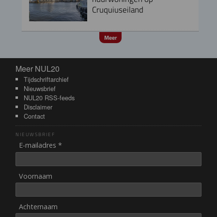
Cruquiuseiland
Meer
Meer NUL20
Meer NUL20
Tijdschriftarchief
Nieuwsbrief
NUL20 RSS-feeds
Disclaimer
Contact
NIEUWSBRIEF
E-mailadres *
Voornaam
Achternaam