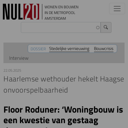
Overslaan en naar de inhoud gaan
WONEN EN BOUWEN
IN DE METROPOOL
AMSTERDAM
Stedelijke vernieuwing
Bouwcrisis
DOSSIER
Interview
22.05.2025
Haarlemse wethouder hekelt Haagse
onvoorspelbaarheid
Floor Roduner: ‘Woningbouw is
een kwestie van gestaag